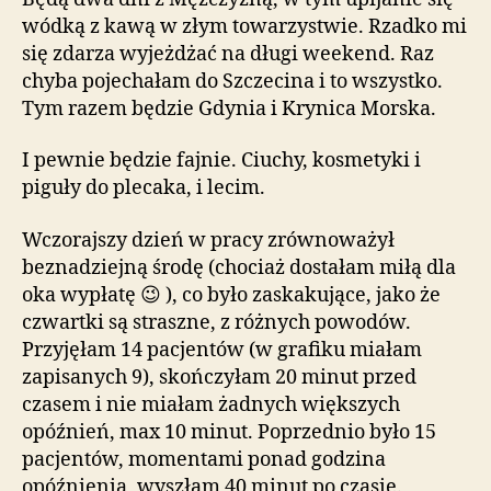
wódką z kawą w złym towarzystwie. Rzadko mi
się zdarza wyjeżdżać na długi weekend. Raz
chyba pojechałam do Szczecina i to wszystko.
Tym razem będzie Gdynia i Krynica Morska.
I pewnie będzie fajnie. Ciuchy, kosmetyki i
piguły do plecaka, i lecim.
Wczorajszy dzień w pracy zrównoważył
beznadziejną środę (chociaż dostałam miłą dla
oka wypłatę 😉 ), co było zaskakujące, jako że
czwartki są straszne, z różnych powodów.
Przyjęłam 14 pacjentów (w grafiku miałam
zapisanych 9), skończyłam 20 minut przed
czasem i nie miałam żadnych większych
opóźnień, max 10 minut. Poprzednio było 15
pacjentów, momentami ponad godzina
opóźnienia, wyszłam 40 minut po czasie.