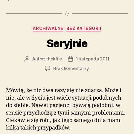
Kategorie
ARCHIWALNE
BEZ KATEGORII
Seryjnie
Autor:
thekfile
1 listopada 2011
Autor
Data
wpisu
wpisu
do
Brak komentarzy
Seryjnie
Mówią, że nic dwa razy się nie zdarza. Może i
nie, ale w życiu jest wiele sytuacji podobnych
do siebie. Nawet pacjenci bywają podobni, w
sensie przychodzą z tymi samymi problemami.
Ciekawie się robi, jak tego samego dnia mam
kilka takich przypadków.