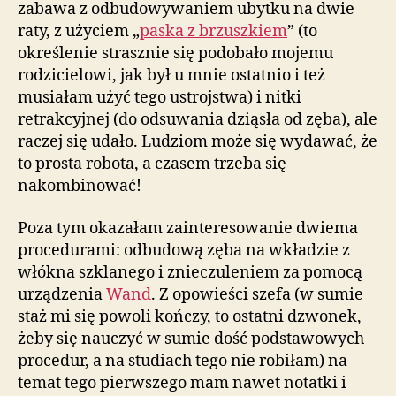
zabawa z odbudowywaniem ubytku na dwie
raty, z użyciem „
paska z brzuszkiem
” (to
określenie strasznie się podobało mojemu
rodzicielowi, jak był u mnie ostatnio i też
musiałam użyć tego ustrojstwa) i nitki
retrakcyjnej (do odsuwania dziąsła od zęba), ale
raczej się udało. Ludziom może się wydawać, że
to prosta robota, a czasem trzeba się
nakombinować!
Poza tym okazałam zainteresowanie dwiema
procedurami: odbudową zęba na wkładzie z
włókna szklanego i znieczuleniem za pomocą
urządzenia
Wand
. Z opowieści szefa (w sumie
staż mi się powoli kończy, to ostatni dzwonek,
żeby się nauczyć w sumie dość podstawowych
procedur, a na studiach tego nie robiłam) na
temat tego pierwszego mam nawet notatki i