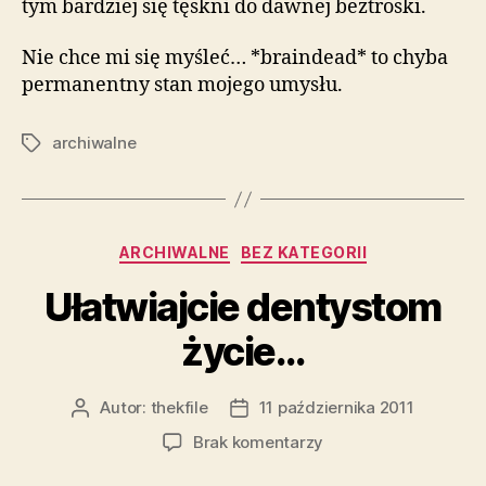
tym bardziej się tęskni do dawnej beztroski.
Nie chce mi się myśleć… *braindead* to chyba
permanentny stan mojego umysłu.
archiwalne
Tagi
Kategorie
ARCHIWALNE
BEZ KATEGORII
Ułatwiajcie dentystom
życie…
Autor:
thekfile
11 października 2011
Autor
Data
wpisu
wpisu
do
Brak komentarzy
Ułatwiajcie