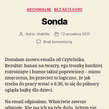
Kategorie
ARCHIWALNE
BEZ KATEGORII
Sonda
Autor:
thekfile
12 września 2011
Autor
Data
wpisu
wpisu
do
Brak komentarzy
Sonda
Dostałam znowu emaila od Czytelnika.
Rezultat: banan na twarzy, ego troszkę bardziej
rozrośnięte i humor takoż poprawiony – mimo
zmęczenia, bo przecież to logiczne, że jak
trzeba do pracy wstać o 6:30, to się do północy
ogląda bajkę dla dzieci.
Na email odpisałam. Właściwie zawsze
odpisuję. Nie ma ich na tyle dużo, żebym nie