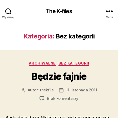
The K-files
Wyszukaj
Menu
Kategoria:
Bez kategorii
Kategorie
ARCHIWALNE
BEZ KATEGORII
Będzie fajnie
Autor:
thekfile
11 listopada 2011
Autor
Data
wpisu
wpisu
do
Brak komentarzy
Będzie
fajnie
Będą dwa dni z Mężczyzną, w tym upijanie się