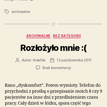
archiwalne
Tagi
Kategorie
ARCHIWALNE
BEZ KATEGORII
Rozłożyło mnie :(
Autor:
thekfile
13 października 2011
Autor
Data
wpisu
wpisu
do
Brak komentarzy
Rozłożyło
mnie
:
Rano „dyskomfort”. Potem wymioty. Telefon do
(
przychodni z prośbą o przepisanie moich 8 czy 9
pacjentów na inne dni z przedłużeniem czasu
pracy. Cały dzień w łóżku, spora część tego