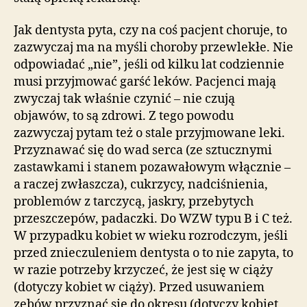
Jak dentysta pyta, czy na coś pacjent choruje, to
zazwyczaj ma na myśli choroby przewlekłe. Nie
odpowiadać „nie”, jeśli od kilku lat codziennie
musi przyjmować garść leków. Pacjenci mają
zwyczaj tak właśnie czynić – nie czują
objawów, to są zdrowi. Z tego powodu
zazwyczaj pytam też o stale przyjmowane leki.
Przyznawać się do wad serca (ze sztucznymi
zastawkami i stanem pozawałowym włącznie –
a raczej zwłaszcza), cukrzycy, nadciśnienia,
problemów z tarczycą, jaskry, przebytych
przeszczepów, padaczki. Do WZW typu B i C też.
W przypadku kobiet w wieku rozrodczym, jeśli
przed znieczuleniem dentysta o to nie zapyta, to
w razie potrzeby krzyczeć, że jest się w ciąży
(dotyczy kobiet w ciąży). Przed usuwaniem
zębów przyznać się do okresu (dotyczy kobiet