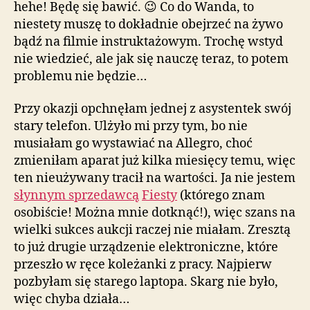
hehe! Będę się bawić. 😉 Co do Wanda, to
niestety muszę to dokładnie obejrzeć na żywo
bądź na filmie instruktażowym. Trochę wstyd
nie wiedzieć, ale jak się nauczę teraz, to potem
problemu nie będzie…
Przy okazji opchnęłam jednej z asystentek swój
stary telefon. Ulżyło mi przy tym, bo nie
musiałam go wystawiać na Allegro, choć
zmieniłam aparat już kilka miesięcy temu, więc
ten nieużywany tracił na wartości. Ja nie jestem
słynnym sprzedawcą
Fiesty
(którego znam
osobiście! Można mnie dotknąć!), więc szans na
wielki sukces aukcji raczej nie miałam. Zresztą
to już drugie urządzenie elektroniczne, które
przeszło w ręce koleżanki z pracy. Najpierw
pozbyłam się starego laptopa. Skarg nie było,
więc chyba działa…