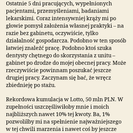
stażu.
Ostatnie 5 dni pracujących, wypełnionych
pacjentami, przemyśleniami, badaniami
lekarskimi. Coraz intensywniej krąży mi po
głowie pomysł założenia własnej praktyki – na
razie bez gabinetu, oczywiście, tylko
działalność gospodarcza. Podobno w ten sposób
łatwiej znaleźć pracę. Podobno ktoś szuka
dentysty chętnego do skorzystania z unitu –
gabinet po drodze do mojej obecnej pracy. Może
rzeczywiście powinnam poszukać jeszcze
drugiej pracy. Zaczynam się bać, że wręcz
zbiednieję po stażu.
Rekordowa kumulacja w Lotto, 50 mln PLN. W
zupełności uszczęśliwiłoby mnie i moich
najbliższych nawet 10% tej kwoty. Ba, 1%
pozwoliłby mi na spełnienie najważniejszego
w tej chwili marzenia i nawet coś by jeszcze