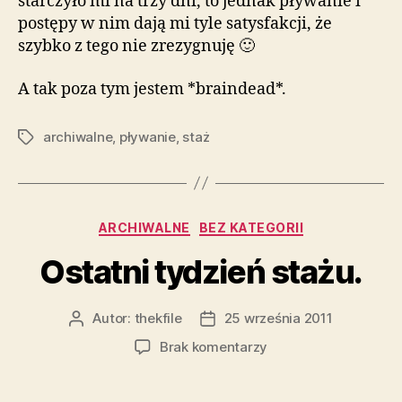
starczyło mi na trzy dni, to jednak pływanie i
postępy w nim dają mi tyle satysfakcji, że
szybko z tego nie zrezygnuję 🙂
A tak poza tym jestem *braindead*.
archiwalne
,
pływanie
,
staż
Tagi
Kategorie
ARCHIWALNE
BEZ KATEGORII
Ostatni tydzień stażu.
Autor:
thekfile
25 września 2011
Autor
Data
wpisu
wpisu
do
Brak komentarzy
Ostatni
tydzień