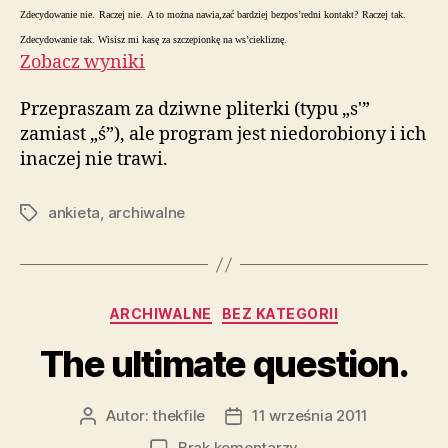
Zdecydowanie nie.
Raczej nie.
A to można nawia,zać bardziej bezpos’redni kontakt?
Raczej tak.
Zdecydowanie tak. Wisisz mi kasę za szczepionkę na ws’ciekliznę.
Zobacz wyniki
Przepraszam za dziwne pliterki (typu „s'”
zamiast „ś”), ale program jest niedorobiony i ich
inaczej nie trawi.
ankieta
,
archiwalne
Tagi
Kategorie
ARCHIWALNE
BEZ KATEGORII
The ultimate question.
Autor:
thekfile
11 września 2011
Autor
Data
wpisu
wpisu
do
Brak komentarzy