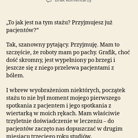
The
ultimate
question.
„To jak jest na tym stażu? Przyjmujesz już
pacjentów?”
Tak, szanowny pytający. Przyjmuję. Mam to
szczęście, że roboty mam po pachy. Grafik, choć
dość skromny, jest wypełniony po brzegi i
jeszcze się z niego przelewa pacjentami z
bólem.
I wbrew wyobrażeniom niektórych, początek
stażu to nie był moment mojego pierwszego
spotkania z pacjentem i jego spotkania z
wiertarką w moich rękach. Mam właściwie
trzyletnie doświadczenie w leczeniu – do
pacjentów zaczęto nas dopuszczać w drugim
miesiącu trzeciego roku studiów.