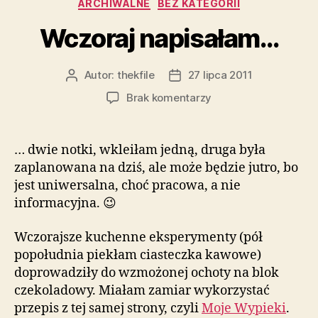
Kategorie
ARCHIWALNE
BEZ KATEGORII
Wczoraj napisałam…
Autor:
thekfile
27 lipca 2011
Autor
Data
wpisu
wpisu
do
Brak komentarzy
Wczoraj
napisałam…
… dwie notki, wkleiłam jedną, druga była
zaplanowana na dziś, ale może będzie jutro, bo
jest uniwersalna, choć pracowa, a nie
informacyjna. 😉
Wczorajsze kuchenne eksperymenty (pół
popołudnia piekłam ciasteczka kawowe)
doprowadziły do wzmożonej ochoty na blok
czekoladowy. Miałam zamiar wykorzystać
przepis z tej samej strony, czyli
Moje Wypieki
.