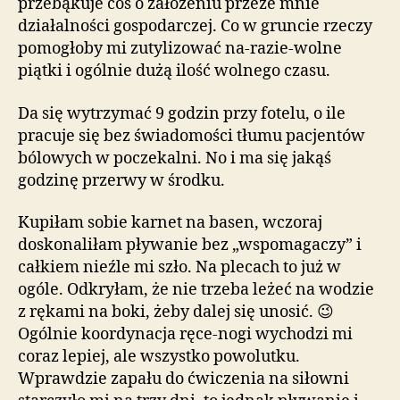
przebąkuje coś o założeniu przeze mnie
działalności gospodarczej. Co w gruncie rzeczy
pomogłoby mi zutylizować na-razie-wolne
piątki i ogólnie dużą ilość wolnego czasu.
Da się wytrzymać 9 godzin przy fotelu, o ile
pracuje się bez świadomości tłumu pacjentów
bólowych w poczekalni. No i ma się jakąś
godzinę przerwy w środku.
Kupiłam sobie karnet na basen, wczoraj
doskonaliłam pływanie bez „wspomagaczy” i
całkiem nieźle mi szło. Na plecach to już w
ogóle. Odkryłam, że nie trzeba leżeć na wodzie
z rękami na boki, żeby dalej się unosić. 😉
Ogólnie koordynacja ręce-nogi wychodzi mi
coraz lepiej, ale wszystko powolutku.
Wprawdzie zapału do ćwiczenia na siłowni