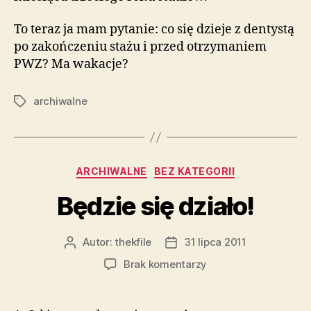
To teraz ja mam pytanie: co się dzieje z dentystą
po zakończeniu stażu i przed otrzymaniem
PWZ? Ma wakacje?
archiwalne
Tagi
Kategorie
ARCHIWALNE
BEZ KATEGORII
Będzie się działo!
Autor:
thekfile
31 lipca 2011
Autor
Data
wpisu
wpisu
do
Brak komentarzy
Będzie
się
działo!