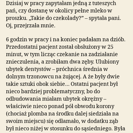
Dzisiaj w pracy zapytałam jedną z tuteszych
pań, czy dostanę w okolicy pełne mleko w
proszku. „Takie do czekolady?” – spytała pani.
Oj, przejrzała mnie.
6 godzin w pracy i na koniec padałam na dziób.
Przedostatni pacjent został obsłużony w 25
minut, w tym licząc czekanie na zadziałanie
znieczulenia, a zrobiłam dwa zęby. Ulubiony
ubytek dentystów – próchnica średnia w
dolnym trzonowcu na żującej. A że były dwie
takie sztuki obok siebie… Ostatni pacjent był
nieco bardziej problematyczny, bo do
odbudowania miałam ubytek okrężny –
właściwie nieco ponad pół obwodu korony
(chociaż plomba na środku dalej siedziała na
swoim miejscu) się odłamało, w dodatku ząb
był nieco niżej w stosunku do sąsiedniego. Była