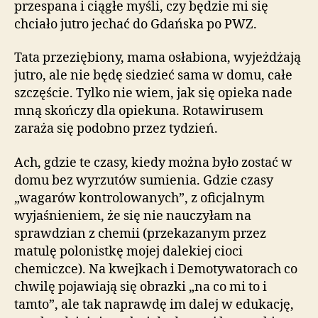
przespana i ciągłe myśli, czy będzie mi się
chciało jutro jechać do Gdańska po PWZ.
Tata przeziębiony, mama osłabiona, wyjeżdżają
jutro, ale nie będę siedzieć sama w domu, całe
szczęście. Tylko nie wiem, jak się opieka nade
mną skończy dla opiekuna. Rotawirusem
zaraża się podobno przez tydzień.
Ach, gdzie te czasy, kiedy można było zostać w
domu bez wyrzutów sumienia. Gdzie czasy
„wagarów kontrolowanych”, z oficjalnym
wyjaśnieniem, że się nie nauczyłam na
sprawdzian z chemii (przekazanym przez
matulę polonistkę mojej dalekiej cioci
chemiczce). Na kwejkach i Demotywatorach co
chwilę pojawiają się obrazki „na co mi to i
tamto”, ale tak naprawdę im dalej w edukację,