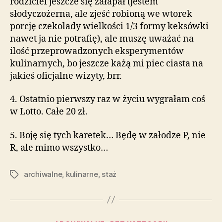
rodziciel jeszcze się załapał (jestem
słodyczożerna, ale zjeść robioną we wtorek
porcję czekolady wielkości 1/3 formy keksówki
nawet ja nie potrafię), ale muszę uważać na
ilość przeprowadzonych eksperymentów
kulinarnych, bo jeszcze każą mi piec ciasta na
jakieś oficjalne wizyty, brr.
4. Ostatnio pierwszy raz w życiu wygrałam coś
w Lotto. Całe 20 zł.
5. Boję się tych karetek… Będę w załodze P, nie
R, ale mimo wszystko…
archiwalne
,
kulinarne
,
staż
Tagi