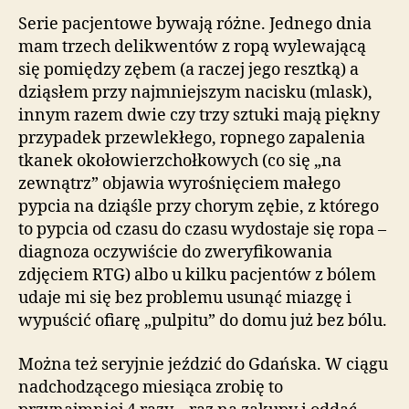
Serie pacjentowe bywają różne. Jednego dnia
mam trzech delikwentów z ropą wylewającą
się pomiędzy zębem (a raczej jego resztką) a
dziąsłem przy najmniejszym nacisku (mlask),
innym razem dwie czy trzy sztuki mają piękny
przypadek przewlekłego, ropnego zapalenia
tkanek okołowierzchołkowych (co się „na
zewnątrz” objawia wyrośnięciem małego
pypcia na dziąśle przy chorym zębie, z którego
to pypcia od czasu do czasu wydostaje się ropa –
diagnoza oczywiście do zweryfikowania
zdjęciem RTG) albo u kilku pacjentów z bólem
udaje mi się bez problemu usunąć miazgę i
wypuścić ofiarę „pulpitu” do domu już bez bólu.
Można też seryjnie jeździć do Gdańska. W ciągu
nadchodzącego miesiąca zrobię to