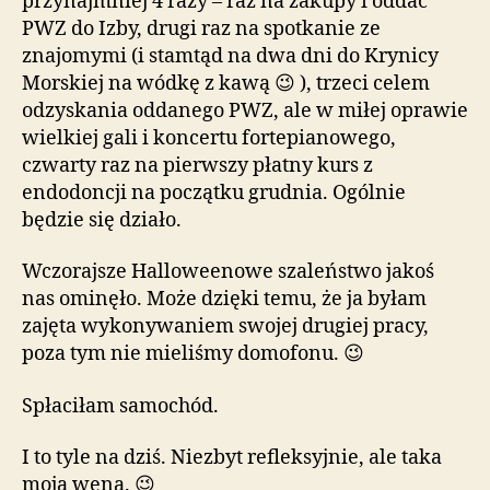
przynajmniej 4 razy – raz na zakupy i oddać
PWZ do Izby, drugi raz na spotkanie ze
znajomymi (i stamtąd na dwa dni do Krynicy
Morskiej na wódkę z kawą 😉 ), trzeci celem
odzyskania oddanego PWZ, ale w miłej oprawie
wielkiej gali i koncertu fortepianowego,
czwarty raz na pierwszy płatny kurs z
endodoncji na początku grudnia. Ogólnie
będzie się działo.
Wczorajsze Halloweenowe szaleństwo jakoś
nas ominęło. Może dzięki temu, że ja byłam
zajęta wykonywaniem swojej drugiej pracy,
poza tym nie mieliśmy domofonu. 😉
Spłaciłam samochód.
I to tyle na dziś. Niezbyt refleksyjnie, ale taka
moja wena. 😉