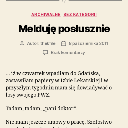
Kategorie
ARCHIWALNE
BEZ KATEGORII
Melduję posłusznie
Autor:
thekfile
8 października 2011
Autor
Data
wpisu
wpisu
do
Brak komentarzy
Melduję
posłusznie
… iż w czwartek wpadłam do Gdańska,
zostawiłam papiery w Izbie Lekarskiej i w
przyszłym tygodniu mam się dowiadywać o
losy swojego PWZ.
Tadam, tadam, „pani doktor”.
Nie mam jeszcze umowy o pracę. Szefostwo