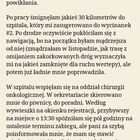
powikłania.
Po pracy śmignęłam jakieś 30 kilometrów do
szpitala, który mi zasugerowano do wycinanek
#2. Po drodze oczywiście pokłóciłam się z
nawigacją, bo na początku byłam mądrzejsza
od niej (zmądrzałam w listopadzie, jak trasę z
omijaniem zakorkowanych dróg wyznaczyła
mi na jakieś zamknięte dla ruchu wertepy), ale
potem już ładnie mnie poprowadziła.
W szpitalu wspięłam się na oddział chirurgii
onkologicznej. W sekretariacie skierowano
mnie do piwnicy, do poradni. Według
wywieszki na okienku rejestracji, przybywszy
na miejsce o 13:30 spóźniłam się pół godziny na
ustalenie terminu zabiegu, ale pani za szybą
poinformowała mnie, że mam się stawić