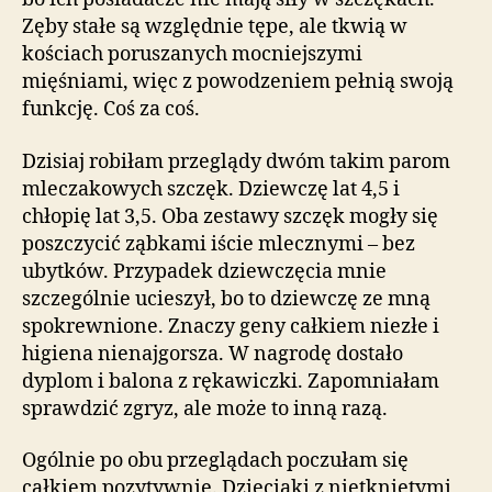
Zęby stałe są względnie tępe, ale tkwią w
kościach poruszanych mocniejszymi
mięśniami, więc z powodzeniem pełnią swoją
funkcję. Coś za coś.
Dzisiaj robiłam przeglądy dwóm takim parom
mleczakowych szczęk. Dziewczę lat 4,5 i
chłopię lat 3,5. Oba zestawy szczęk mogły się
poszczycić ząbkami iście mlecznymi – bez
ubytków. Przypadek dziewczęcia mnie
szczególnie ucieszył, bo to dziewczę ze mną
spokrewnione. Znaczy geny całkiem niezłe i
higiena nienajgorsza. W nagrodę dostało
dyplom i balona z rękawiczki. Zapomniałam
sprawdzić zgryz, ale może to inną razą.
Ogólnie po obu przeglądach poczułam się
całkiem pozytywnie. Dzieciaki z nietkniętymi