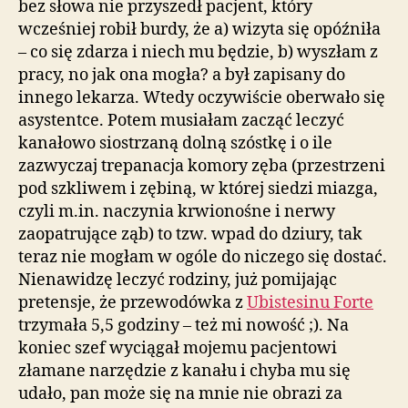
bez słowa nie przyszedł pacjent, który
wiem
wcześniej robił burdy, że a) wizyta się opóźniła
– co się zdarza i niech mu będzie, b) wyszłam z
pracy, no jak ona mogła? a był zapisany do
innego lekarza. Wtedy oczywiście oberwało się
asystentce. Potem musiałam zacząć leczyć
kanałowo siostrzaną dolną szóstkę i o ile
zazwyczaj trepanacja komory zęba (przestrzeni
pod szkliwem i zębiną, w której siedzi miazga,
czyli m.in. naczynia krwionośne i nerwy
zaopatrujące ząb) to tzw. wpad do dziury, tak
teraz nie mogłam w ogóle do niczego się dostać.
Nienawidzę leczyć rodziny, już pomijając
pretensje, że przewodówka z
Ubistesinu Forte
trzymała 5,5 godziny – też mi nowość ;). Na
koniec szef wyciągał mojemu pacjentowi
złamane narzędzie z kanału i chyba mu się
udało, pan może się na mnie nie obrazi za