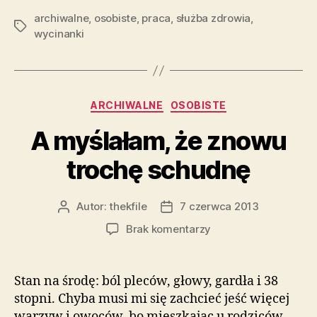
archiwalne
,
osobiste
,
praca
,
służba zdrowia
,
Tagi
wycinanki
Kategorie
ARCHIWALNE
OSOBISTE
A myślałam, że znowu
trochę schudnę
Autor:
thekfile
7 czerwca 2013
Autor
Data
wpisu
wpisu
do
Brak komentarzy
A
myślałam,
że
Stan na środę: ból pleców, głowy, gardła i 38
znowu
stopni. Chyba musi mi się zachcieć jeść więcej
trochę
warzyw i owoców, bo mieszkając u rodziców