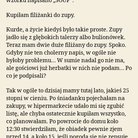
wzorku napisano „SOUP”.
Kupiłam filiżanki do zupy.
Kurde, a życie kiedyś było takie proste. Zupy
jadło się z głębokich talerzy albo bulionówek.
Teraz mam dwie duże filiżany do zupy. Spoko.
Gdyby nie ten cholerny napis, w ogóle nie
byłoby problemu… W sumie nadal go nie ma,
ale gościowi już herbatki w nich nie podam… Po
co je podpisali?
Tak w ogóle to dzisiaj mamy tutaj lato, jakieś 25
stopni w cieniu. Po śniadanku pojechałam na
zakupy, w hipermarkecie udało mi się zgubić
listę, ale chyba ostatecznie kupiłam wszystko,
co planowałam. Po powrocie do domu koło
12:30 stwierdziłam, że obiadek pewnie zjem
przed 14, a koło 15, jeśli pogoda się nie zepsuje,