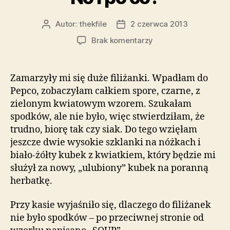
Autor:
thekfile
2 czerwca 2013
Autor
Data
wpisu
wpisu
do
Brak komentarzy
No
i
po
Zamarzyły mi się duże filiżanki. Wpadłam do
co?
Pepco, zobaczyłam całkiem spore, czarne, z
zielonym kwiatowym wzorem. Szukałam
spodków, ale nie było, więc stwierdziłam, że
trudno, biorę tak czy siak. Do tego wzięłam
jeszcze dwie wysokie szklanki na nóżkach i
biało-żółty kubek z kwiatkiem, który będzie mi
służył za nowy, „ulubiony” kubek na poranną
herbatkę.
Przy kasie wyjaśniło się, dlaczego do filiżanek
nie było spodków – po przeciwnej stronie od