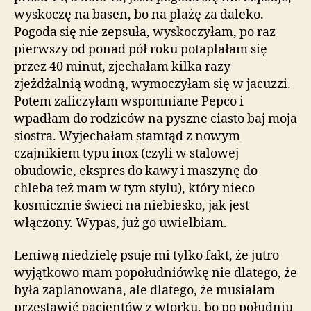
wyskoczę na basen, bo na plażę za daleko.
Pogoda się nie zepsuła, wyskoczyłam, po raz
pierwszy od ponad pół roku potaplałam się
przez 40 minut, zjechałam kilka razy
zjeżdżalnią wodną, wymoczyłam się w jacuzzi.
Potem zaliczyłam wspomniane Pepco i
wpadłam do rodziców na pyszne ciasto baj moja
siostra. Wyjechałam stamtąd z nowym
czajnikiem typu inox (czyli w stalowej
obudowie, ekspres do kawy i maszynę do
chleba też mam w tym stylu), który nieco
kosmicznie świeci na niebiesko, jak jest
włączony. Wypas, już go uwielbiam.
Leniwą niedzielę psuje mi tylko fakt, że jutro
wyjątkowo mam popołudniówkę nie dlatego, że
była zaplanowana, ale dlatego, że musiałam
przestawić pacjentów z wtorku, bo po południu