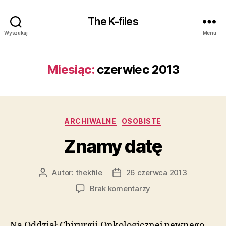
The K-files
Wyszukaj
Menu
Miesiąc:
czerwiec 2013
Kategorie
ARCHIWALNE
OSOBISTE
Znamy datę
Autor:
thekfile
26 czerwca 2013
Autor
Data
wpisu
wpisu
do
Brak komentarzy
Znamy
datę
Na Oddział Chirurgii Onkologicznej pewnego