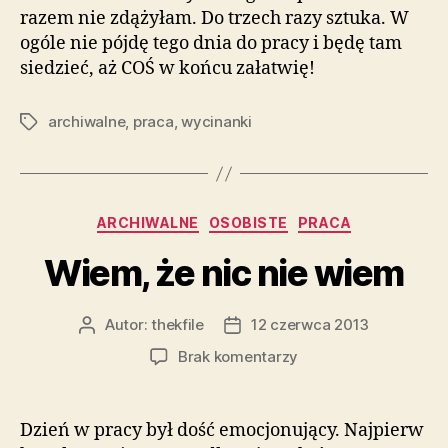
razem nie zdążyłam. Do trzech razy sztuka. W
ogóle nie pójdę tego dnia do pracy i będę tam
siedzieć, aż COŚ w końcu załatwię!
archiwalne
,
praca
,
wycinanki
Tagi
Kategorie
ARCHIWALNE
OSOBISTE
PRACA
Wiem, że nic nie wiem
Autor:
thekfile
12 czerwca 2013
Autor
Data
wpisu
wpisu
do
Brak komentarzy
Wiem,
że
nic
Dzień w pracy był dość emocjonujący. Najpierw
nie