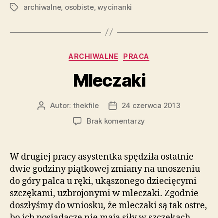
archiwalne
,
osobiste
,
wycinanki
Tagi
Kategorie
ARCHIWALNE
PRACA
Mleczaki
Autor:
thekfile
24 czerwca 2013
Autor
Data
wpisu
wpisu
do
Brak komentarzy
Mleczaki
W drugiej pracy asystentka spędziła ostatnie
dwie godziny piątkowej zmiany na unoszeniu
do góry palca u ręki, ukąszonego dziecięcymi
szczękami, uzbrojonymi w mleczaki. Zgodnie
doszłyśmy do wniosku, że mleczaki są tak ostre,
bo ich posiadacze nie mają siły w szczękach.