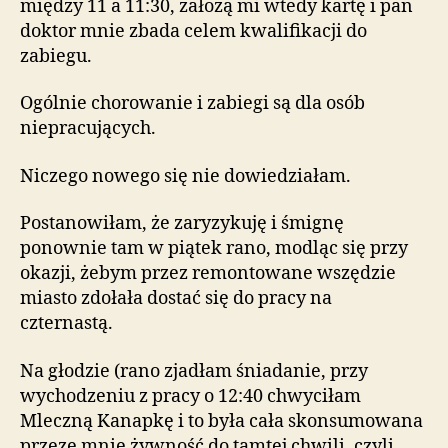
między 11 a 11:30, założą mi wtedy kartę i pan
doktor mnie zbada celem kwalifikacji do
zabiegu.
Ogólnie chorowanie i zabiegi są dla osób
niepracujących.
Niczego nowego się nie dowiedziałam.
Postanowiłam, że zaryzykuję i śmignę
ponownie tam w piątek rano, modląc się przy
okazji, żebym przez remontowane wszędzie
miasto zdołała dostać się do pracy na
czternastą.
Na głodzie (rano zjadłam śniadanie, przy
wychodzeniu z pracy o 12:40 chwyciłam
Mleczną Kanapkę i to była cała skonsumowana
przeze mnie żywność do tamtej chwili, czyli