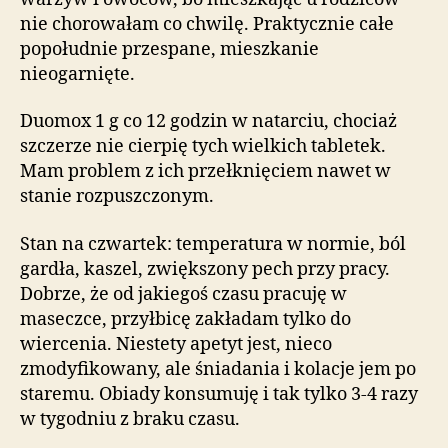
schudnę
nie chorowałam co chwilę. Praktycznie całe
popołudnie przespane, mieszkanie
nieogarnięte.
Duomox 1 g co 12 godzin w natarciu, chociaż
szczerze nie cierpię tych wielkich tabletek.
Mam problem z ich przełknięciem nawet w
stanie rozpuszczonym.
Stan na czwartek: temperatura w normie, ból
gardła, kaszel, zwiększony pech przy pracy.
Dobrze, że od jakiegoś czasu pracuję w
maseczce, przyłbicę zakładam tylko do
wiercenia. Niestety apetyt jest, nieco
zmodyfikowany, ale śniadania i kolacje jem po
staremu. Obiady konsumuję i tak tylko 3-4 razy
w tygodniu z braku czasu.