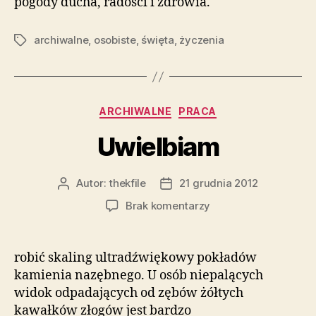
pogody ducha, radości i zdrowia.
archiwalne
,
osobiste
,
święta
,
życzenia
Tagi
Kategorie
ARCHIWALNE
PRACA
Uwielbiam
Autor:
thekfile
21 grudnia 2012
Autor
Data
wpisu
wpisu
do
Brak komentarzy
Uwielbiam
robić skaling ultradźwiękowy pokładów
kamienia nazębnego. U osób niepalących
widok odpadających od zębów żółtych
kawałków złogów jest bardzo