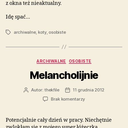
z okna też nieaktualny.
Idę spać…
archiwalne
,
koty
,
osobiste
Tagi
Kategorie
ARCHIWALNE
OSOBISTE
Melancholijnie
Autor:
thekfile
11 grudnia 2012
Autor
Data
wpisu
wpisu
do
Brak komentarzy
Melancholijnie
Potencjalnie cały dzień w pracy. Niechętnie
zwlokłam się z mojego super łóżeczka,