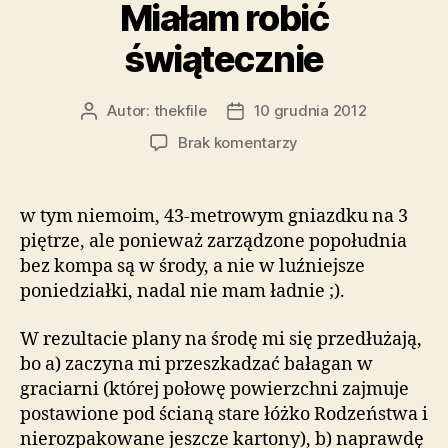
Miałam robić
świątecznie
Autor:
thekfile
10 grudnia 2012
Autor
Data
wpisu
wpisu
do
Brak komentarzy
Miałam
robić
świątecznie
w tym niemoim, 43-metrowym gniazdku na 3
piętrze, ale ponieważ zarządzone popołudnia
bez kompa są w środy, a nie w luźniejsze
poniedziałki, nadal nie mam ładnie ;).
W rezultacie plany na środę mi się przedłużają,
bo a) zaczyna mi przeszkadzać bałagan w
graciarni (której połowę powierzchni zajmuje
postawione pod ścianą stare łóżko Rodzeństwa i
nierozpakowane jeszcze kartony), b) naprawdę