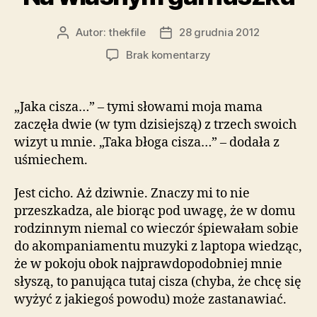
Autor:
thekfile
28 grudnia 2012
Autor
Data
wpisu
wpisu
do
Brak komentarzy
Na
własnym
garnuszku
„Jaka cisza…” – tymi słowami moja mama
zaczęła dwie (w tym dzisiejszą) z trzech swoich
wizyt u mnie. „Taka błoga cisza…” – dodała z
uśmiechem.
Jest cicho. Aż dziwnie. Znaczy mi to nie
przeszkadza, ale biorąc pod uwagę, że w domu
rodzinnym niemal co wieczór śpiewałam sobie
do akompaniamentu muzyki z laptopa wiedząc,
że w pokoju obok najprawdopodobniej mnie
słyszą, to panująca tutaj cisza (chyba, że chcę się
wyżyć z jakiegoś powodu) może zastanawiać.