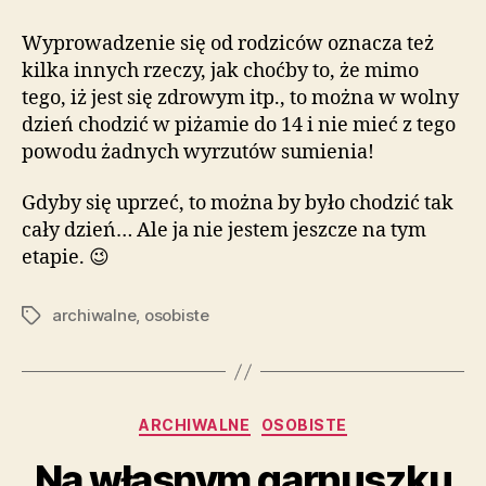
własnym
garnuszku
Wyprowadzenie się od rodziców oznacza też
#2
kilka innych rzeczy, jak choćby to, że mimo
tego, iż jest się zdrowym itp., to można w wolny
dzień chodzić w piżamie do 14 i nie mieć z tego
powodu żadnych wyrzutów sumienia!
Gdyby się uprzeć, to można by było chodzić tak
cały dzień… Ale ja nie jestem jeszcze na tym
etapie. 😉
archiwalne
,
osobiste
Tagi
Kategorie
ARCHIWALNE
OSOBISTE
Na własnym garnuszku