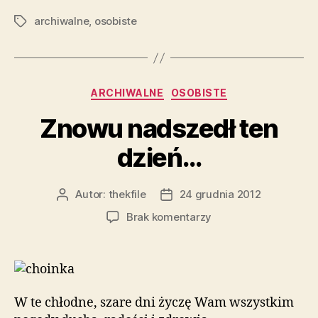
archiwalne
,
osobiste
Tagi
Kategorie
ARCHIWALNE
OSOBISTE
Znowu nadszedł ten
dzień…
Autor:
thekfile
24 grudnia 2012
Autor
Data
wpisu
wpisu
do
Brak komentarzy
Znowu
nadszedł
ten
dzień…
W te chłodne, szare dni życzę Wam wszystkim