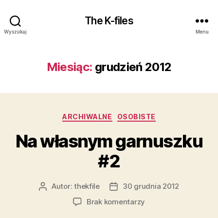
The K-files
Wyszukaj
Menu
Miesiąc:
grudzień 2012
Kategorie
ARCHIWALNE
OSOBISTE
Na własnym garnuszku
#2
Autor:
thekfile
30 grudnia 2012
Autor
Data
wpisu
wpisu
do
Brak komentarzy
Na