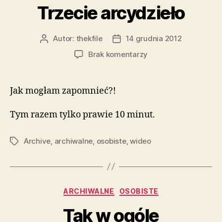
Trzecie arcydzieło
Autor:
thekfile
14 grudnia 2012
Autor
Data
wpisu
wpisu
do
Brak komentarzy
Trzecie
arcydzieło
Jak mogłam zapomnieć?!
Tym razem tylko prawie 10 minut.
Archive
,
archiwalne
,
osobiste
,
wideo
Tagi
Kategorie
ARCHIWALNE
OSOBISTE
Tak w ogóle