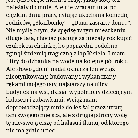
należały do mnie. Ale nie wracam tutaj po
ciężkim dniu pracy, cytując ukochaną komedię
rodziców, „Skarbonkę” – „Dom, zasrany dom…”.
Nie myślę o tym, że spędzę w tym mieszkaniu
długie lata, chociaż planuję za niecały rok kupić
czubek na choinkę, bo poprzedni podobno
zginął śmiercią tragiczną z łap Kisiela. I mam
filtry do dzbanka na wodę na kolejne pół roku.
Ale słowo „dom” nadal oznacza ten wciąż
nieotynkowany, budowany i wykańczany
rękami mojego taty, najstarszy na ulicy
budynek na wsi, dzisiaj wypełniony dziecięcym
hałasem i zabawkami. Wciąż mam
doprowadzający mnie do łez żal przez utratę
tam swojego miejsca, ale z drugiej strony wolę
tę nie-swoją ciszę od hałasu i tłumu, od którego
nie ma gdzie uciec.