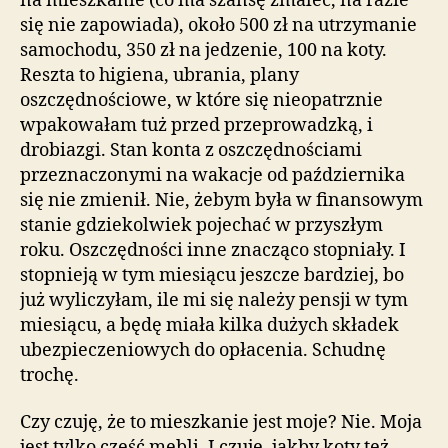
na mieszkanie (co ma szansę zmaleć, na razie
się nie zapowiada), około 500 zł na utrzymanie
samochodu, 350 zł na jedzenie, 100 na koty.
Reszta to higiena, ubrania, plany
oszczędnościowe, w które się nieopatrznie
wpakowałam tuż przed przeprowadzką, i
drobiazgi. Stan konta z oszczędnościami
przeznaczonymi na wakacje od października
się nie zmienił. Nie, żebym była w finansowym
stanie gdziekolwiek pojechać w przyszłym
roku. Oszczędności inne znacząco stopniały. I
stopnieją w tym miesiącu jeszcze bardziej, bo
już wyliczyłam, ile mi się należy pensji w tym
miesiącu, a będę miała kilka dużych składek
ubezpieczeniowych do opłacenia. Schudnę
trochę.
Czy czuję, że to mieszkanie jest moje? Nie. Moja
jest tylko część mebli. I czuję, jakby koty też