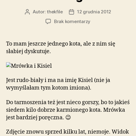
Autor:
thekfile
12 grudnia 2012
Autor
Data
wpisu
wpisu
do
Brak komentarzy
Tak
w
ogóle
To mam jeszcze jednego kota, ale z nim się
słabiej dyskutuje.
Jest rudo-biały i ma na imię Kisiel (nie ja
wymyślałam tym kotom imiona).
Do tarmoszenia też jest nieco gorszy, bo to jakieś
siedem kilo dobrze karmionego kota. Mrówka
jest bardziej poręczna. 😉
Zdjęcie znowu sprzed kilku lat, niemoje. Widok