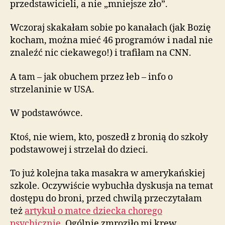
przedstawicieli, a nie „mniejsze zło”.
Wczoraj skakałam sobie po kanałach (jak Bozię
kocham, można mieć 46 programów i nadal nie
znaleźć nic ciekawego!) i trafiłam na CNN.
A tam – jak obuchem przez łeb – info o
strzelaninie w USA.
W podstawówce.
Ktoś, nie wiem, kto, poszedł z bronią do szkoły
podstawowej i strzelał do dzieci.
To już kolejna taka masakra w amerykańskiej
szkole. Oczywiście wybuchła dyskusja na temat
dostępu do broni, przed chwilą przeczytałam
też
artykuł o matce dziecka chorego
psychicznie
. Ogólnie zmroziło mi krew.