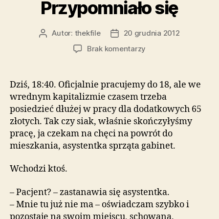
Przypomniało się
Autor:
thekfile
20 grudnia 2012
Autor
Data
wpisu
wpisu
do
Brak komentarzy
Przypomniało
się
Dziś, 18:40. Oficjalnie pracujemy do 18, ale we
wrednym kapitalizmie czasem trzeba
posiedzieć dłużej w pracy dla dodatkowych 65
złotych. Tak czy siak, właśnie skończyłyśmy
pracę, ja czekam na chęci na powrót do
mieszkania, asystentka sprząta gabinet.
Wchodzi ktoś.
– Pacjent? – zastanawia się asystentka.
– Mnie tu już nie ma – oświadczam szybko i
pozostaję na swoim miejscu, schowana.