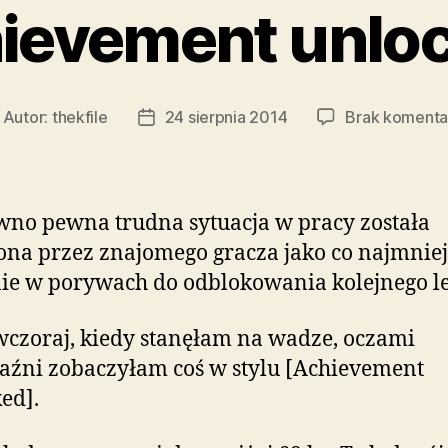
ievement unlo
Autor:
thekfile
24 sierpnia 2014
Brak komenta
utor
Data
pisu
wpisu
no pewna trudna sytuacja w pracy została
ona przez znajomego gracza jako co najmniej
ie w porywach do odblokowania kolejnego le
wczoraj, kiedy stanęłam na wadze, oczami
źni zobaczyłam coś w stylu [Achievement
ed].