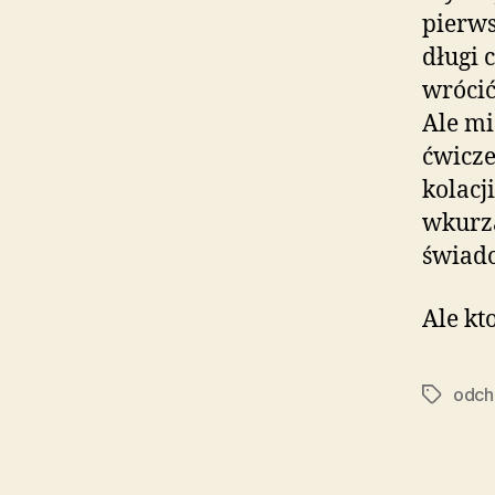
pierws
długi 
wrócić
Ale mi
ćwicze
kolacj
wkurza
świado
Ale kt
odch
Tagi