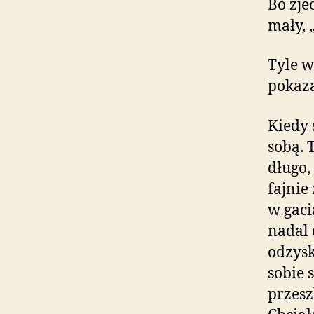
Bo zje
mały, 
Tyle w
pokaza
Kiedy 
sobą. 
długo,
fajnie
w gaci
nadal 
odzysk
sobie 
przesz