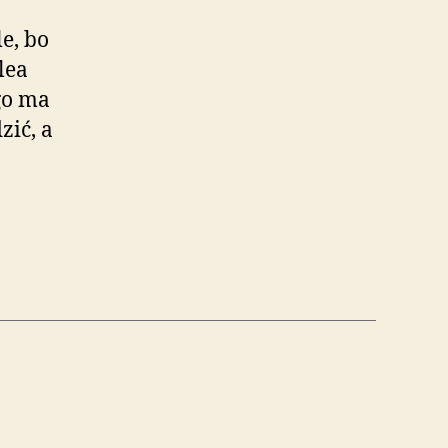
e, bo
lea
go ma
zić, a