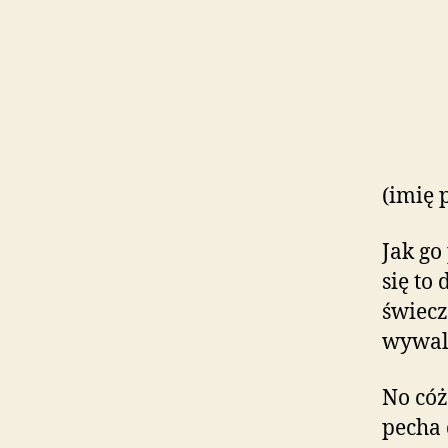
(imię 
Jak go
się to
świecz
wywal
No cóż
pecha 