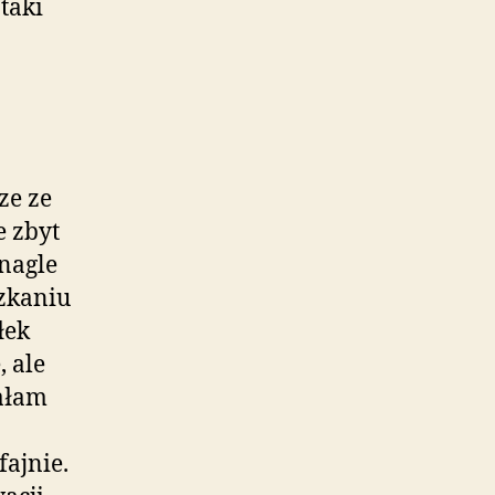
taki
ze ze
e zbyt
 nagle
szkaniu
łek
, ale
dałam
ajnie.