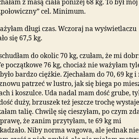
chałam z masą ciała poniżej 68 kg. To był mój 
„połowiczny” cel. Minimum.
ażyłam długi czas. Wczoraj na wyświetlaczu
ło się 67,5 kg.
schudłam do okolic 70 kg, czułam, że mi dobr
Te początkowe 76 kg, chociaż nie ważyłam tyl
 było bardzo ciężkie. Zjechałam do 70, 69 kg i
 znowu patrzeć w lustro, jak się biega po mie
ach i koszulce. Uda nadal mam dość grube, ty
dość duży, brzuszek też jeszcze trochę wystaje
ałam talię. Chwilę się cieszyłam, po czym z
sprawę, że zanim przytyłam, te 69 kg mi
kadzało. Niby norma wagowa, ale jednak nief