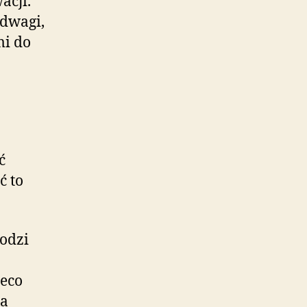
acji.
adwagi,
mi do
ć
ć to
hodzi
ieco
ta