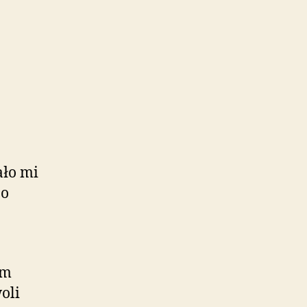
ało mi
bo
am
oli