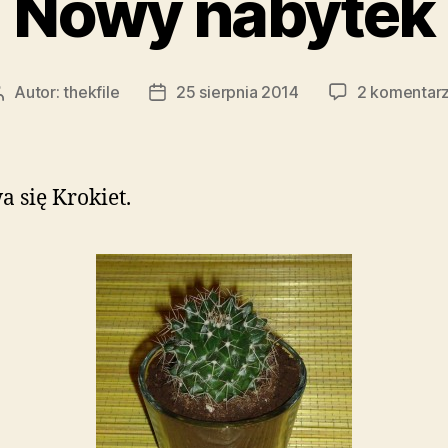
Nowy nabytek
Autor:
thekfile
25 sierpnia 2014
2 komentar
Autor
Data
wpisu
wpisu
 się Krokiet.