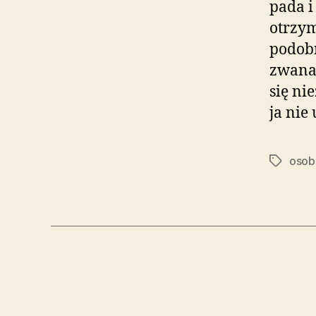
pada i
otrzym
podobn
zwana
się nie
ja nie
osob
Tagi