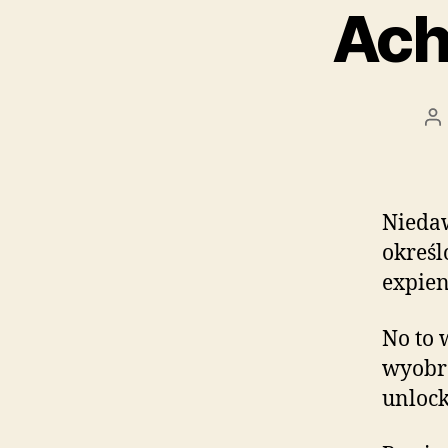
Ach
A
w
Niedaw
określ
expien
No to 
wyobra
unlock