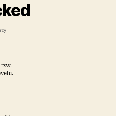
cked
do
rzy
Achievement
unlocked
 tzw.
velu.