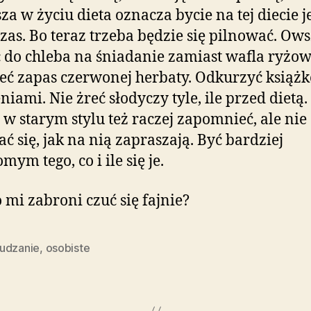
za w życiu dieta oznacza bycie na tej diecie j
czas. Bo teraz trzeba będzie się pilnować. Ow
 do chleba na śniadanie zamiast wafla ryżow
eć zapas czerwonej herbaty. Odkurzyć książk
niami. Nie żreć słodyczy tyle, ile przed dietą.
i w starym stylu też raczej zapomnieć, ale nie
ć się, jak na nią zapraszają. Być bardziej
mym tego, co i ile się je.
o mi zabroni czuć się fajnie?
udzanie
,
osobiste