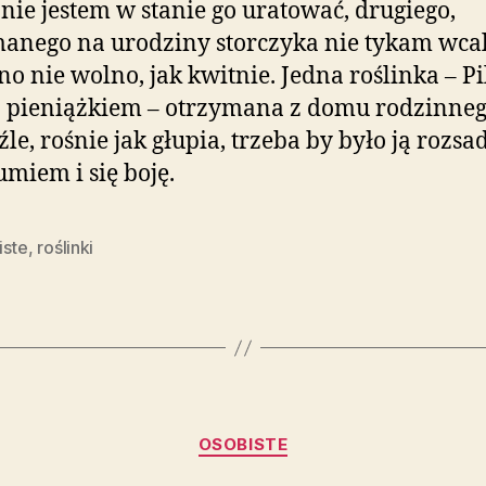
 nie jestem w stanie go uratować, drugiego,
anego na urodziny storczyka nie tykam wcal
o nie wolno, jak kwitnie. Jedna roślinka – Pi
 pieniążkiem – otrzymana z domu rodzinne
źle, rośnie jak głupia, trzeba by było ją rozsad
 umiem i się boję.
iste
,
roślinki
Kategorie
OSOBISTE