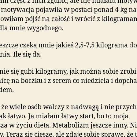
am część z nich zgubić, ale nie miałam motyw
ę motywacja pojawiła w postaci ponad 4 kg n
owiłam pójść na całość i wrócić z kilograma
dla mnie wygodnego.
jeszcze czeka mnie jakieś 2,5-7,5 kilograma do
ia. Ile się da.
jnie się gubi kilogramy, jak można sobie zrobi
nicę na boczku i z serem co niedziela i dopcha
kiem.
że wiele osób walczy z nadwagą i nie przyc
tak łatwo. Ja miałam łatwy start, bo to moja
za w życiu dieta. Metabolizm jeszcze inny. N
. Teraz się cieszę, ale zdaję sobie sprawę, że 