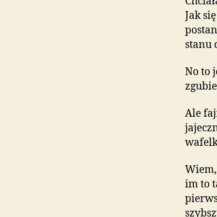
Chciał
Jak si
postan
stanu 
No to 
zgubien
Ale fa
jajecz
wafel
Wiem, 
im to 
pierws
szybszy