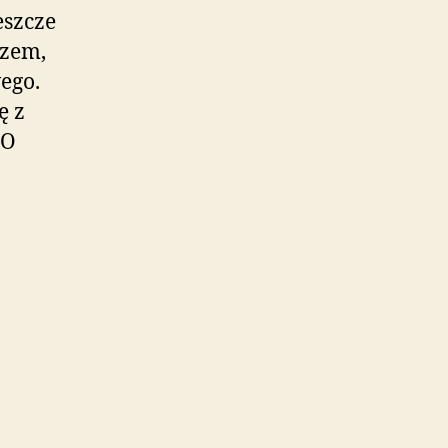
eszcze
szem,
ego.
ę z
 O