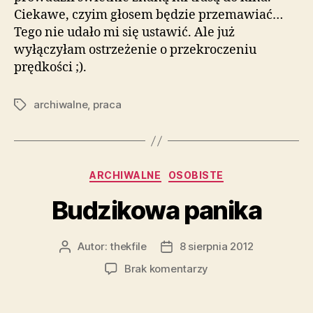
Ciekawe, czyim głosem będzie przemawiać…
Tego nie udało mi się ustawić. Ale już
wyłączyłam ostrzeżenie o przekroczeniu
prędkości ;).
archiwalne
,
praca
Tagi
Kategorie
ARCHIWALNE
OSOBISTE
Budzikowa panika
Autor:
thekfile
8 sierpnia 2012
Autor
Data
wpisu
wpisu
do
Brak komentarzy
Budzikowa
panika