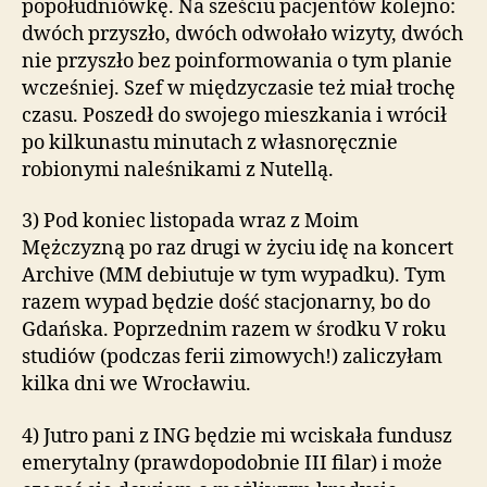
popołudniówkę. Na sześciu pacjentów kolejno:
dwóch przyszło, dwóch odwołało wizyty, dwóch
nie przyszło bez poinformowania o tym planie
wcześniej. Szef w międzyczasie też miał trochę
czasu. Poszedł do swojego mieszkania i wrócił
po kilkunastu minutach z własnoręcznie
robionymi naleśnikami z Nutellą.
3) Pod koniec listopada wraz z Moim
Mężczyzną po raz drugi w życiu idę na koncert
Archive (MM debiutuje w tym wypadku). Tym
razem wypad będzie dość stacjonarny, bo do
Gdańska. Poprzednim razem w środku V roku
studiów (podczas ferii zimowych!) zaliczyłam
kilka dni we Wrocławiu.
4) Jutro pani z ING będzie mi wciskała fundusz
emerytalny (prawdopodobnie III filar) i może