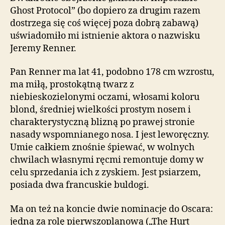
Ghost Protocol” (bo dopiero za drugim razem
dostrzega się coś więcej poza dobrą zabawą)
uświadomiło mi istnienie aktora o nazwisku
Jeremy Renner.
Pan Renner ma lat 41, podobno 178 cm wzrostu,
ma miłą, prostokątną twarz z
niebieskozielonymi oczami, włosami koloru
blond, średniej wielkości prostym nosem i
charakterystyczną blizną po prawej stronie
nasady wspomnianego nosa. I jest leworęczny.
Umie całkiem znośnie śpiewać, w wolnych
chwilach własnymi ręcmi remontuje domy w
celu sprzedania ich z zyskiem. Jest psiarzem,
posiada dwa francuskie buldogi.
Ma on też na koncie dwie nominacje do Oscara:
jedną za rolę pierwszoplanową („The Hurt