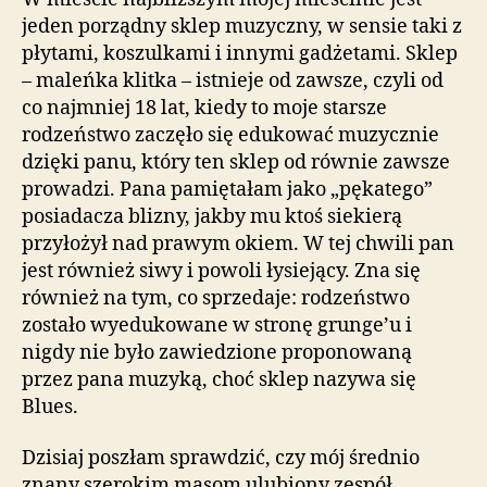
jeden porządny sklep muzyczny, w sensie taki z
płytami, koszulkami i innymi gadżetami. Sklep
– maleńka klitka – istnieje od zawsze, czyli od
co najmniej 18 lat, kiedy to moje starsze
rodzeństwo zaczęło się edukować muzycznie
dzięki panu, który ten sklep od równie zawsze
prowadzi. Pana pamiętałam jako „pękatego”
posiadacza blizny, jakby mu ktoś siekierą
przyłożył nad prawym okiem. W tej chwili pan
jest również siwy i powoli łysiejący. Zna się
również na tym, co sprzedaje: rodzeństwo
zostało wyedukowane w stronę grunge’u i
nigdy nie było zawiedzione proponowaną
przez pana muzyką, choć sklep nazywa się
Blues.
Dzisiaj poszłam sprawdzić, czy mój średnio
znany szerokim masom ulubiony zespół