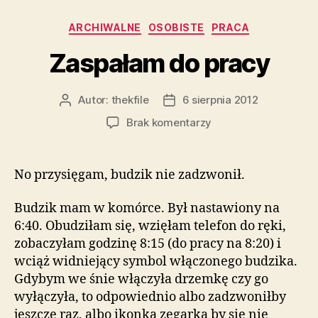
Kategorie
ARCHIWALNE
OSOBISTE
PRACA
Zaspałam do pracy
Autor:
thekfile
6 sierpnia 2012
Autor
Data
wpisu
wpisu
do
Brak komentarzy
Zaspałam
do
pracy
No przysięgam, budzik nie zadzwonił.
Budzik mam w komórce. Był nastawiony na
6:40. Obudziłam się, wzięłam telefon do ręki,
zobaczyłam godzinę 8:15 (do pracy na 8:20) i
wciąż widniejący symbol włączonego budzika.
Gdybym we śnie włączyła drzemkę czy go
wyłączyła, to odpowiednio albo zadzwoniłby
jeszcze raz, albo ikonka zegarka by się nie