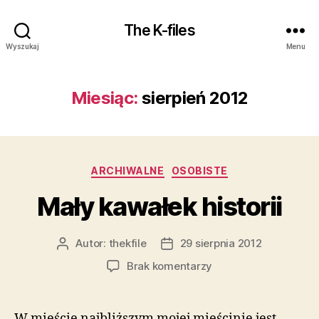
The K-files
Wyszukaj
Menu
Miesiąc:
sierpień 2012
Kategorie
ARCHIWALNE
OSOBISTE
Mały kawałek historii
Autor:
thekfile
29 sierpnia 2012
Autor
Data
wpisu
wpisu
do
Brak komentarzy
Mały
kawałek
historii
W mieście najbliższym mojej mieścinie jest