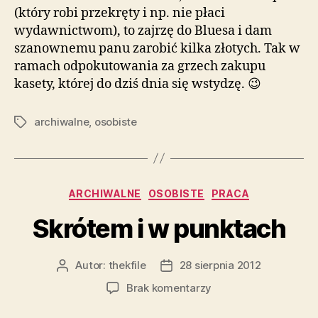
(który robi przekręty i np. nie płaci
wydawnictwom), to zajrzę do Bluesa i dam
szanownemu panu zarobić kilka złotych. Tak w
ramach odpokutowania za grzech zakupu
kasety, której do dziś dnia się wstydzę. 😉
archiwalne
,
osobiste
Tagi
Kategorie
ARCHIWALNE
OSOBISTE
PRACA
Skrótem i w punktach
Autor:
thekfile
28 sierpnia 2012
Autor
Data
wpisu
wpisu
do
Brak komentarzy
Skrótem