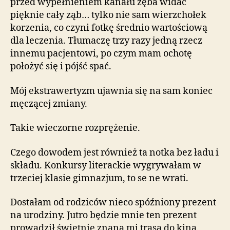
przed wypełnieniem kanału zęba widać
pięknie cały ząb… tylko nie sam wierzchołek
korzenia, co czyni fotkę średnio wartościową
dla leczenia. Tłumaczę trzy razy jedną rzecz
innemu pacjentowi, po czym mam ochotę
położyć się i pójść spać.
Mój ekstrawertyzm ujawnia się na sam koniec
męczącej zmiany.
Takie wieczorne rozprężenie.
Czego dowodem jest również ta notka bez ładu i
składu. Konkursy literackie wygrywałam w
trzeciej klasie gimnazjum, to se ne wrati.
Dostałam od rodziców nieco spóźniony prezent
na urodziny. Jutro będzie mnie ten prezent
prowadził świetnie znaną mi trasą do kina.