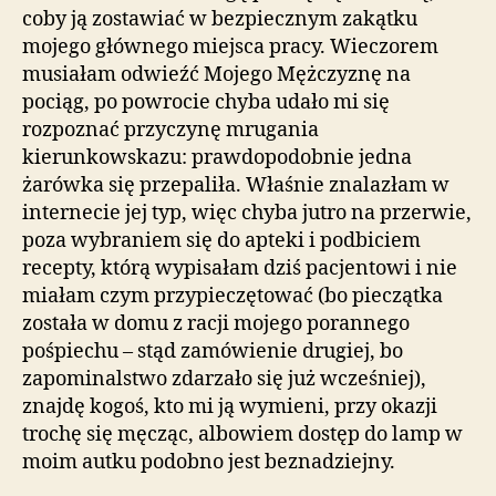
coby ją zostawiać w bezpiecznym zakątku
mojego głównego miejsca pracy. Wieczorem
musiałam odwieźć Mojego Mężczyznę na
pociąg, po powrocie chyba udało mi się
rozpoznać przyczynę mrugania
kierunkowskazu: prawdopodobnie jedna
żarówka się przepaliła. Właśnie znalazłam w
internecie jej typ, więc chyba jutro na przerwie,
poza wybraniem się do apteki i podbiciem
recepty, którą wypisałam dziś pacjentowi i nie
miałam czym przypieczętować (bo pieczątka
została w domu z racji mojego porannego
pośpiechu – stąd zamówienie drugiej, bo
zapominalstwo zdarzało się już wcześniej),
znajdę kogoś, kto mi ją wymieni, przy okazji
trochę się męcząc, albowiem dostęp do lamp w
moim autku podobno jest beznadziejny.