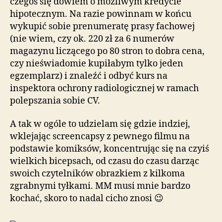
czegoś się dowiem o możliwym kredycie
hipotecznym. Na razie powinnam w końcu
wykupić sobie prenumeratę prasy fachowej
(nie wiem, czy ok. 220 zł za 6 numerów
magazynu liczącego po 80 stron to dobra cena,
czy nieświadomie kupiłabym tylko jeden
egzemplarz) i znaleźć i odbyć kurs na
inspektora ochrony radiologicznej w ramach
polepszania sobie CV.
A tak w ogóle to udzielam się gdzie indziej,
wklejając screencapsy z pewnego filmu na
podstawie komiksów, koncentrując się na czyiś
wielkich bicepsach, od czasu do czasu darząc
swoich czytelników obrazkiem z kilkoma
zgrabnymi tyłkami. MM musi mnie bardzo
kochać, skoro to nadal cicho znosi 😉