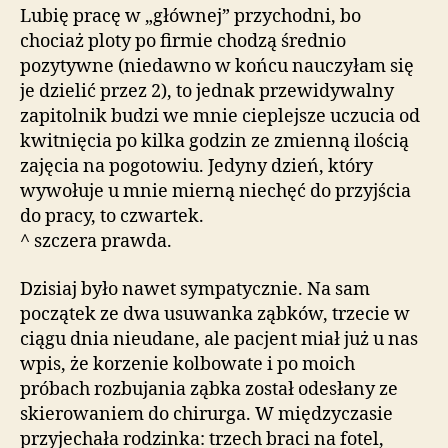
Lubię pracę w „głównej” przychodni, bo
chociaż ploty po firmie chodzą średnio
pozytywne (niedawno w końcu nauczyłam się
je dzielić przez 2), to jednak przewidywalny
zapitolnik budzi we mnie cieplejsze uczucia od
kwitnięcia po kilka godzin ze zmienną ilością
zajęcia na pogotowiu. Jedyny dzień, który
wywołuje u mnie mierną niechęć do przyjścia
do pracy, to czwartek.
^ szczera prawda.
Dzisiaj było nawet sympatycznie. Na sam
początek ze dwa usuwanka ząbków, trzecie w
ciągu dnia nieudane, ale pacjent miał już u nas
wpis, że korzenie kolbowate i po moich
próbach rozbujania ząbka został odesłany ze
skierowaniem do chirurga. W międzyczasie
przyjechała rodzinka: trzech braci na fotel,