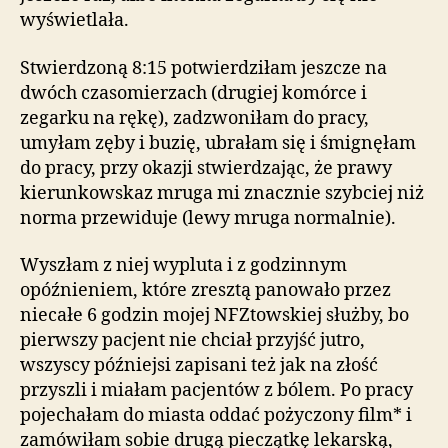
wyświetlała.
Stwierdzoną 8:15 potwierdziłam jeszcze na
dwóch czasomierzach (drugiej komórce i
zegarku na rękę), zadzwoniłam do pracy,
umyłam zęby i buzię, ubrałam się i śmignęłam
do pracy, przy okazji stwierdzając, że prawy
kierunkowskaz mruga mi znacznie szybciej niż
norma przewiduje (lewy mruga normalnie).
Wyszłam z niej wypluta i z godzinnym
opóźnieniem, które zresztą panowało przez
niecałe 6 godzin mojej NFZtowskiej służby, bo
pierwszy pacjent nie chciał przyjść jutro,
wszyscy późniejsi zapisani też jak na złość
przyszli i miałam pacjentów z bólem. Po pracy
pojechałam do miasta oddać pożyczony film* i
zamówiłam sobie drugą pieczątkę lekarską,