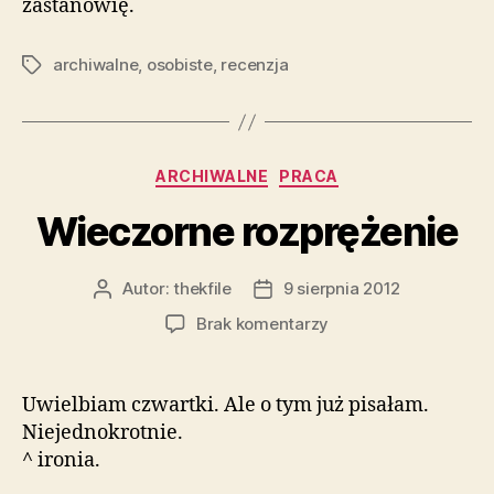
zastanowię.
archiwalne
,
osobiste
,
recenzja
Tagi
Kategorie
ARCHIWALNE
PRACA
Wieczorne rozprężenie
Autor:
thekfile
9 sierpnia 2012
Autor
Data
wpisu
wpisu
do
Brak komentarzy
Wieczorne
rozprężenie
Uwielbiam czwartki. Ale o tym już pisałam.
Niejednokrotnie.
^ ironia.