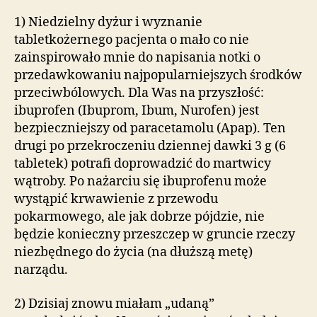
i
w
1) Niedzielny dyżur i wyznanie
punktach
tabletkożernego pacjenta o mało co nie
zainspirowało mnie do napisania notki o
przedawkowaniu najpopularniejszych środków
przeciwbólowych. Dla Was na przyszłość:
ibuprofen (Ibuprom, Ibum, Nurofen) jest
bezpieczniejszy od paracetamolu (Apap). Ten
drugi po przekroczeniu dziennej dawki 3 g (6
tabletek) potrafi doprowadzić do martwicy
wątroby. Po nażarciu się ibuprofenu może
wystąpić krwawienie z przewodu
pokarmowego, ale jak dobrze pójdzie, nie
będzie konieczny przeszczep w gruncie rzeczy
niezbędnego do życia (na dłuższą metę)
narządu.
2) Dzisiaj znowu miałam „udaną”