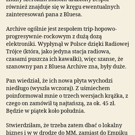
również znajduje się w kręgu ewentualnych
zainteresowań pana z Bluesa.
Archive ogólnie jest zespołem trip-hopowo-
progresywnie-rockowym z dużą dozą
elektroniki. Wypłynął w Polsce dzięki Radiowej
Trójce (która, jako jedyna stacja radiowa,
czasami puszcza ich kawałki), więc szanse, że
szanowny pan z Bluesa Archive zna, były duże.
Pan wiedział, że ich nowa płyta wychodzi
niedługo (wyszła wczoraj). Z uśmiechem
poinformował mnie o trzech wersjach krążka, z
czego on zamówił tą najtańszą, za ok. 45 zł.
Będzie w piątek koło południa.
Stwierdziłam, że trzeba zatem dbać o lokalny
biznes i w w drodze do MM, zamiast do Empiku