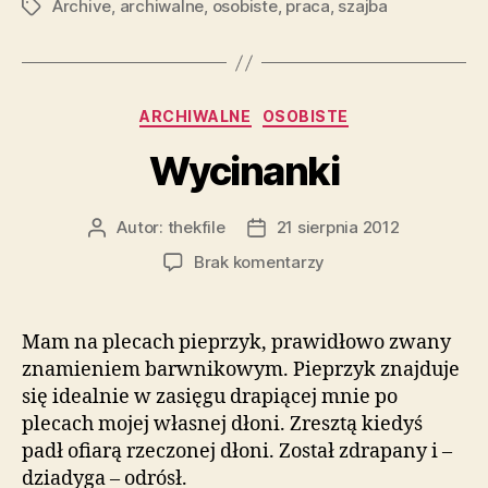
Archive
,
archiwalne
,
osobiste
,
praca
,
szajba
Tagi
Kategorie
ARCHIWALNE
OSOBISTE
Wycinanki
Autor:
thekfile
21 sierpnia 2012
Autor
Data
wpisu
wpisu
do
Brak komentarzy
Wycinanki
Mam na plecach pieprzyk, prawidłowo zwany
znamieniem barwnikowym. Pieprzyk znajduje
się idealnie w zasięgu drapiącej mnie po
plecach mojej własnej dłoni. Zresztą kiedyś
padł ofiarą rzeczonej dłoni. Został zdrapany i –
dziadyga – odrósł.