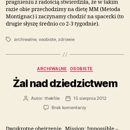
pragnieniu z radością stwierdziła, że w takim
razie obie przechodzimy na dietę MM (Metoda
Montignac) i zaczynamy chodzić na spacerki (to
drugie słyszę średnio co 2-3 tygodnie).
archiwalne
,
osobiste
,
zdrowie
Tagi
Kategorie
ARCHIWALNE
OSOBISTE
Żal nad dziedzictwem
Autor:
thekfile
15 sierpnia 2012
Autor
Data
wpisu
wpisu
do
Brak komentarzy
Żal
nad
dziedzictwem
Dwukrotne obejrzenie „Mission: Impossible –