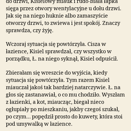
do drzwi, Kisielowy miauk i rudo-biała łapka
sięga przez otwory wentylacyjne u dołu drzwi.
Jak się na niego huknie albo zamaszyście
otworzy drzwi, to zwiewa i jest spokój. Znaczy
sprawdza, czy żyję.
Wczoraj sytuacja się powtórzyła. Cisza w
łazience, Kisiel sprawdzał, czy wszystko w
porządku, Ł. na niego syknął, Kisiel odpuścił.
Zbierałam się wreszcie do wyjścia, kiedy
sytuacja się powtórzyła. Tym razem Kisiel
miauczał jakoś tak bardziej natarczywie. Ł. na
głos się zastanawiał, o co mu chodziło. Wyszłam
z łazienki, a kot, miaucząc, biegał nieco
ogłupiały po mieszkaniu, jakby czegoś szukał,
po czym… popędził prosto do kuwety, która stoi
pod umywalką w łazience.