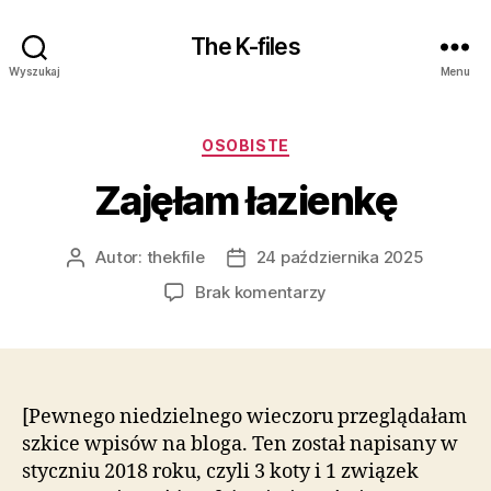
The K-files
Wyszukaj
Menu
Kategorie
OSOBISTE
Zajęłam łazienkę
Autor:
thekfile
24 października 2025
Autor
Data
wpisu
wpisu
do
Brak komentarzy
Zajęłam
łazienkę
[Pewnego niedzielnego wieczoru przeglądałam
szkice wpisów na bloga. Ten został napisany w
styczniu 2018 roku, czyli 3 koty i 1 związek