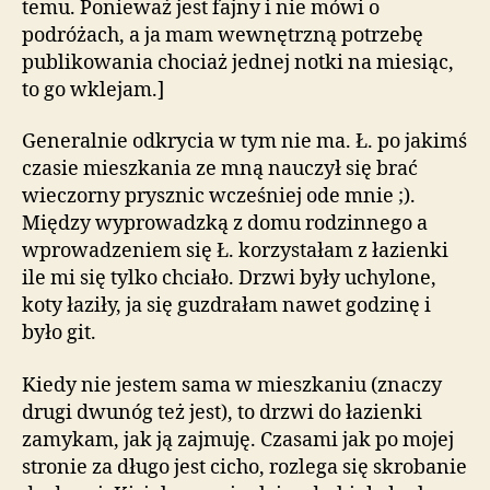
temu. Ponieważ jest fajny i nie mówi o
podróżach, a ja mam wewnętrzną potrzebę
publikowania chociaż jednej notki na miesiąc,
to go wklejam.]
Generalnie odkrycia w tym nie ma. Ł. po jakimś
czasie mieszkania ze mną nauczył się brać
wieczorny prysznic wcześniej ode mnie ;).
Między wyprowadzką z domu rodzinnego a
wprowadzeniem się Ł. korzystałam z łazienki
ile mi się tylko chciało. Drzwi były uchylone,
koty łaziły, ja się guzdrałam nawet godzinę i
było git.
Kiedy nie jestem sama w mieszkaniu (znaczy
drugi dwunóg też jest), to drzwi do łazienki
zamykam, jak ją zajmuję. Czasami jak po mojej
stronie za długo jest cicho, rozlega się skrobanie