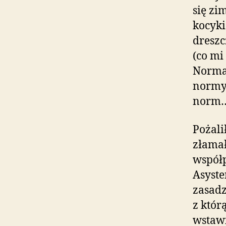
się zi
kocyki
dreszc
(co mi
Normal
normy 
norm…)
Pożali
złamał
współp
Asyste
zasadz
z któr
wstaw