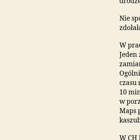
drodze
Nie sp
zdołał
W pra
Jeden 
zamiar
Ogólni
czasu 
10 min
w porz
Maps p
kaszub
W CH M