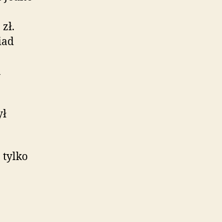
zł.
iad
a
ył
 tylko