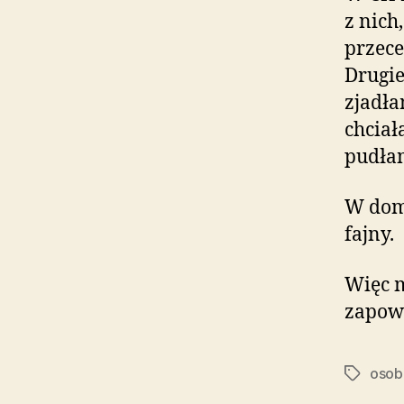
z nich
przece
Drugie
zjadła
chciał
pudłam
W domu
fajny.
Więc m
zapowi
osob
Tagi