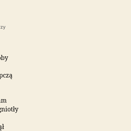
do
rzy
Taki
dzień
oby
ępczą
łam
gniotły
ął