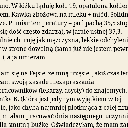
mno. W łóżku ląduję koło 19, opatulona kołder
em. Kawka zbożowa na mleku + miód. Solid
ze. Pomiar temperatury – pod pachą 35,5 sto
 się dość często zdarza), w jamie ustnej 37,3.
nie choruję jak mężczyzna, lekkie odchylen
w stronę dowolną (sama już nie jestem pewn
, a ja umieram.
łam się na Fejsie, że mną trzęsie. Jakiś czas t
am swoją zasadę niezapraszania
racowników (lekarzy, asysty) do znajomych.
ntka K. (która jest jedynym wyjątkiem w tej
ie, jako chyba najmniej plotkująca z całej firm
ą miałam pracować dnia następnego, uczynn
iła smutną buźkę. Oświadczyłam, że mam za