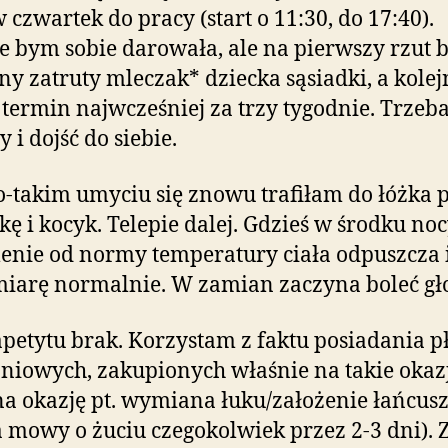
w czwartek do pracy (start o 11:30, do 17:40).
e bym sobie darowała, ale na pierwszy rzut b
ny zatruty mleczak* dziecka sąsiadki, a kolej
termin najwcześniej za trzy tygodnie. Trzeba
 i dojść do siebie.
o-takim umyciu się znowu trafiłam do łóżka 
kę i kocyk. Telepie dalej. Gdzieś w środku no
enie od normy temperatury ciała odpuszcza i
miarę normalnie. W zamian zaczyna boleć gł
petytu brak. Korzystam z faktu posiadania 
niowych, zakupionych właśnie na takie okaz
na okazję pt. wymiana łuku/założenie łańcus
 mowy o żuciu czegokolwiek przez 2-3 dni). 