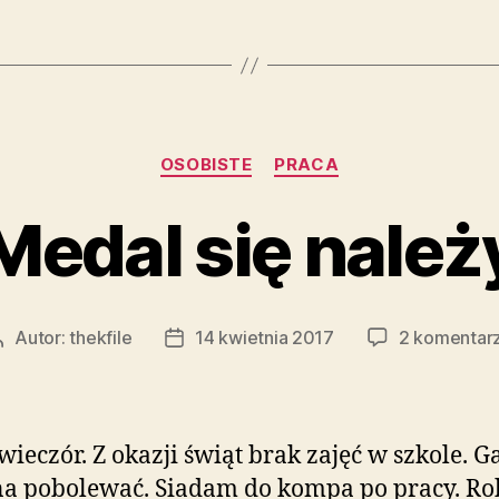
Kategorie
OSOBISTE
PRACA
Medal się należ
Autor:
thekfile
14 kwietnia 2017
2 komentar
Autor
Data
wpisu
wpisu
wieczór. Z okazji świąt brak zajęć w szkole. G
a pobolewać. Siadam do kompa po pracy. Ro