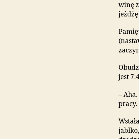
winę z
jeżdżę
Pamięt
(nasta
zaczyn
Obudzi
jest 7:
– Aha.
pracy.
Wstała
jabłko