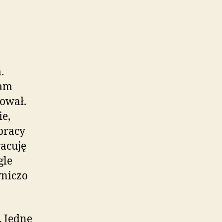
.
łam
hował.
ie,
pracy
racuję
gle
wniczo
 Jedne