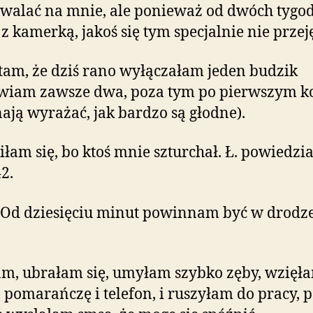
walać na mnie, ale ponieważ od dwóch tygo
 z kamerką, jakoś się tym specjalnie nie przej
am, że dziś rano wyłączałam jeden budzik
wiam zawsze dwa, poza tym po pierwszym k
ają wyrażać, jak bardzo są głodne).
łam się, bo ktoś mnie szturchał. Ł. powiedzia
42.
 Od dziesięciu minut powinnam być w drodz
m, ubrałam się, umyłam szybko zęby, wzięł
, pomarańczę i telefon, i ruszyłam do pracy, 