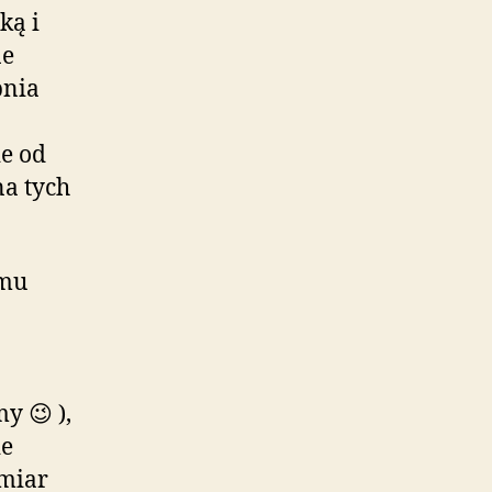
ką i
ne
pnia
ie od
a tych
emu
y 😉 ),
ie
miar