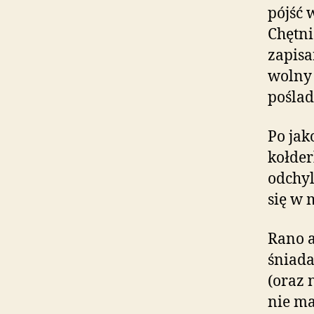
pójść 
Chętni
zapisa
wolny 
poślady
Po jak
kołder
odchyl
się w 
Rano a
śniada
(oraz 
nie ma