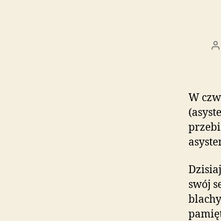
A
w
W czwa
(asyst
przebi
asyste
Dzisia
swój s
blachy
pamięt