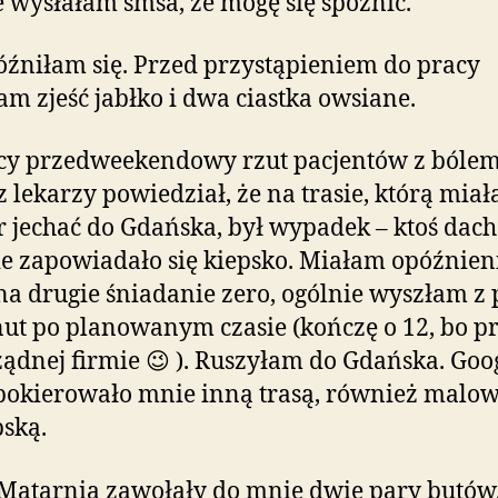
 wysłałam smsa, że mogę się spóźnić.
óźniłam się. Przed przystąpieniem do pracy
am zjeść jabłko i dwa ciastka owsiane.
cy przedweekendowy rzut pacjentów z bólem
z lekarzy powiedział, że na trasie, którą mia
 jechać do Gdańska, był wypadek – ktoś dac
e zapowiadało się kiepsko. Miałam opóźnien
na drugie śniadanie zero, ogólnie wyszłam z 
ut po planowanym czasie (kończę o 12, bo p
ądnej firmie 😉 ). Ruszyłam do Gdańska. Goo
okierowało mnie inną trasą, również malo
ską.
atarnia zawołały do mnie dwie pary butów.