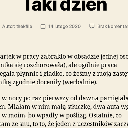
Taki dzień
Autor:
thekfile
14 lutego 2020
Brak komenta
utor
Data
pisu
wpisu
rtek w pracy zabrakło w obsadzie jednej os
entka się rozchorowała), ale ogólnie praca
egała płynnie i gładko, co żeśmy z moją zast
ntką zgodnie doceniły (werbalnie).
j w nocy po raz pierwszy od dawna pamięta
en. Miałam w nim małą stłuczkę, dwa auta w
 w moim, bo wpadły w poślizg. Ostatnie, co
am ze snu, to to, że jeden z uczestników zacz