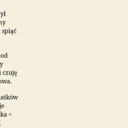
ył
ny
 spiąć
pod
cy
 czuję
owa.
płatków
je
zka =
Z