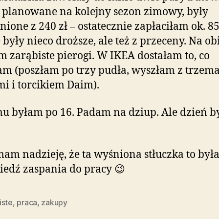
, planowane na kolejny sezon zimowy, były
nione z 240 zł – ostatecznie zapłaciłam ok. 85 
 były nieco droższe, ale też z przeceny. Na ob
m zarąbiste pierogi. W IKEA dostałam to, co
am (poszłam po trzy pudła, wyszłam z trzem
i i torcikiem Daim).
 byłam po 16. Padam na dziup. Ale dzień b
am nadzieję, że ta wyśniona stłuczka to była
edź zaspania do pracy 😉
iste
,
praca
,
zakupy