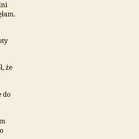
dni
ęłam.
oty
ł, że
e do
am
po