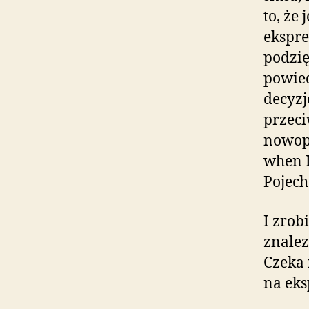
to, że 
ekspre
podzię
powied
decyzje
przeci
nowopo
when I
Pojech
I zrob
znalez
Czeka 
na eks