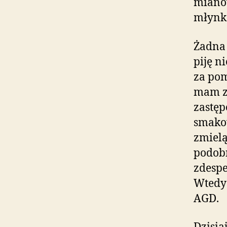
mianow
młynk
Żadna 
piję n
za pom
mam za
zastęp
smakow
zmielą
podobn
zdespe
Wtedy
AGD.