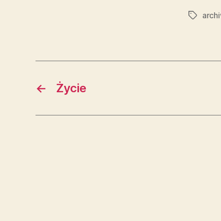
arch
Tagi
←
Życie