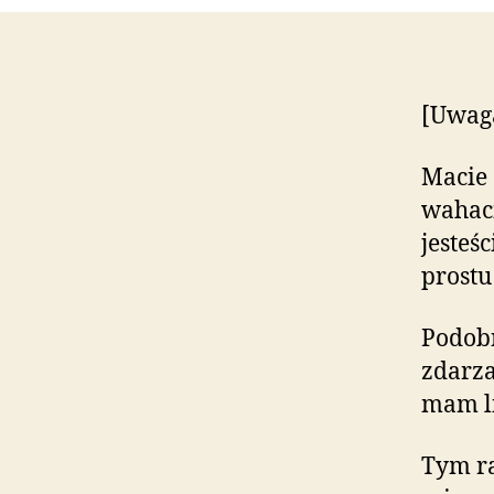
[Uwaga
Macie 
wahaci
jesteś
prostu
Podobn
zdarza
mam li
Tym ra