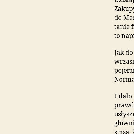
Dzisia
Zakupy
do Med
tanie 
to nap
Jak do
wrzasn
pojemn
Normal
Udało 
prawd
usłysz
główni
smsa, 