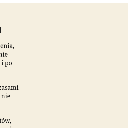
]
enia,
nie
 i po
czasami
 nie
tów,