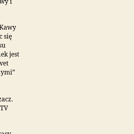
wy i
. Kawy
c się
su
k jest
wet
nymi”
zacz.
RTV