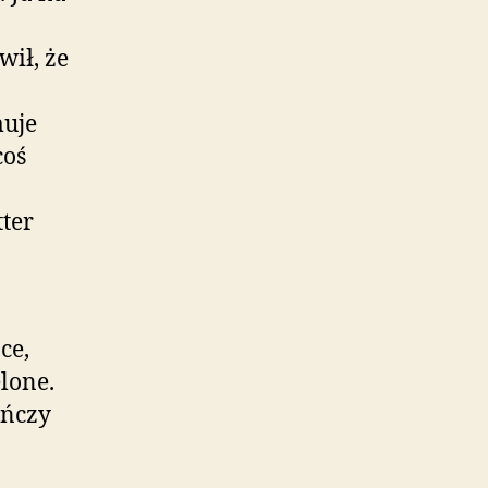
wił, że
muje
coś
ter
ce,
lone.
ończy