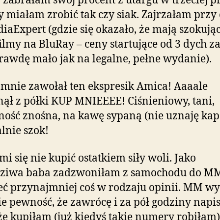
j zabrałam swój procent z utargu w trzeciej p
 miałam zrobić tak czy siak. Zajrzałam przy 
iaExpert (gdzie się okazało, że mają szokują
filmy na BluRay – ceny startujące od 3 dych za
rawdę mało jak na legalne, pełne wydanie).
 mnie zawołał ten ekspresik Amica! Aaaale
ął z półki KUP MNIEEEE! Ciśnieniowy, tani,
ość znośna, na kawę sypaną (nie uznaję kap
nie szok!
mi się nie kupić ostatkiem siły woli. Jako
ziwa baba zadzwoniłam z samochodu do MM
eć przynajmniej coś w rodzaju opinii. MM wy
e pewność, że zawrócę i za pół godziny napi
że kupiłam (już kiedyś takie numery robiłam)