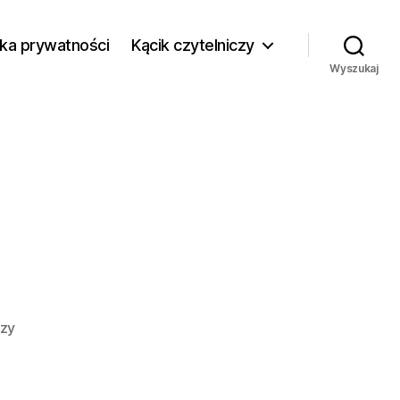
yka prywatności
Kącik czytelniczy
Wyszukaj
do
rzy
A
jak
woła…