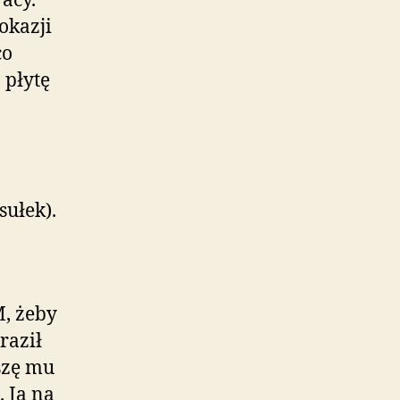
racy.
okazji
co
 płytę
sułek).
, żeby
raził
szę mu
. Ja na