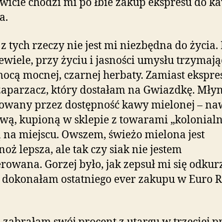
icie chodzi mi po łbie zakup ekspresu do ka
a.
z tych rzeczy nie jest mi niezbędna do życia
iewiele, przy życiu i jasności umysłu trzymają
ocą mocnej, czarnej herbaty. Zamiast ekspre
parzacz, który dostałam na Gwiazdkę. Młyne
owany przez dostępność kawy mielonej – na
ą, kupioną w sklepie z towarami „kolonial
 na miejscu. Owszem, świeżo mielona jest
oż lepsza, ale tak czy siak nie jestem
rowana. Gorzej było, jak zepsuł mi się odkur
 dokonałam ostatniego ever zakupu w Euro 