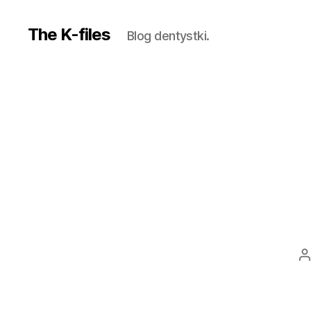
The K-files
Blog dentystki.
A
w