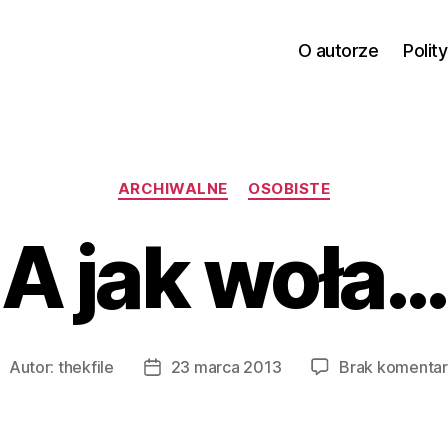
O autorze
Polit
Kategorie
ARCHIWALNE
OSOBISTE
A jak woła…
Autor:
thekfile
23 marca 2013
Brak komenta
utor
Data
pisu
wpisu