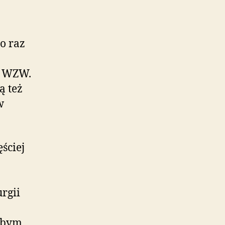
bo raz
o WZW.
ą też
w
ściej
rgii
dybym