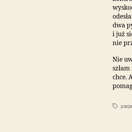
wyskoc
odesła
dwa py
i już 
nie pr
Nie uw
szłam 
chce. 
pomaga
pacj
Tagi