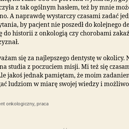
zyła z tak ogólnym hasłem, też by mnie moż
no. A naprawdę wystarczy czasami zadać jed
tania, by pacjent nie poszedł do kolejnego d
się do historii z onkologią czy chorobami zak
zyznał.
ażam się za najlepszego dentystę w okolicy. 
na studia z poczuciem misji. Mi też się czasa
Ale jakoś jednak pamiętam, że moim zadaniem
ć ludziom w miarę swojej wiedzy i możliwoś
ent onkologiczny
,
praca