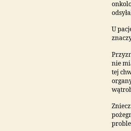
onkolo
odsyłal
U pacj
znacz
Przyzn
nie mi
tej ch
organy
wątrob
Zniecz
pożegn
proble