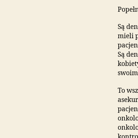
Popełn
Są den
mieli 
pacjen
Są den
kobiet
swoim 
To wsz
asekur
pacjen
onkolo
onkol
kontro