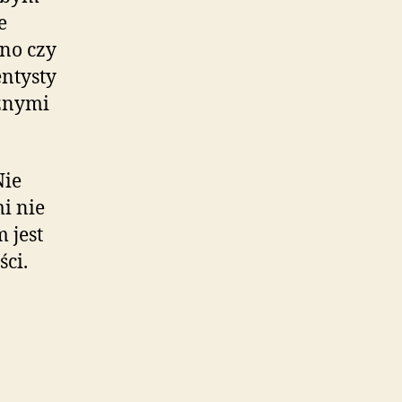
e
no czy
entysty
aźnymi
Nie
mi nie
 jest
ci.