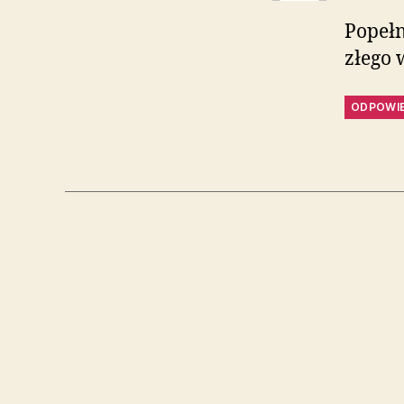
Popełn
złego 
ODPOWI