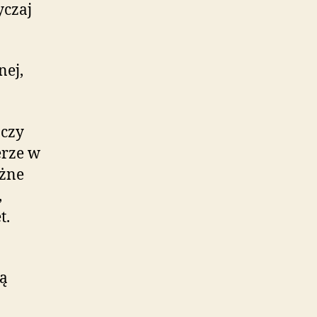
yczaj
nej,
 czy
erze w
ażne
,
t.
ną