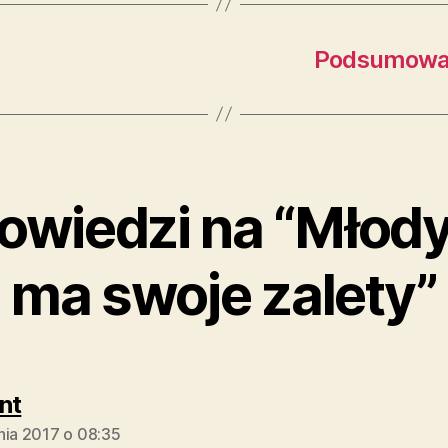
Podsumowan
wiedzi na “Młody
ma swoje zalety”
komentarz:
nt
nia 2017 o 08:35