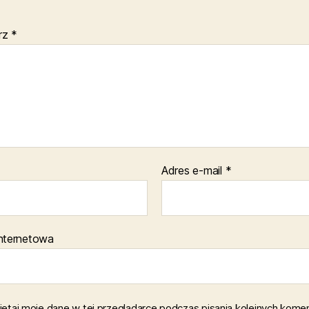
rz
*
Adres e-mail
*
internetowa
ętaj moje dane w tej przeglądarce podczas pisania kolejnych komen