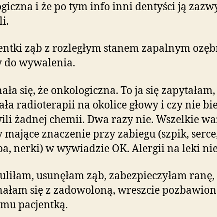
giczna i że po tym info inni dentyści ją zazw
i.
entki ząb z rozległym stanem zapalnym ozęb
y do wywalenia.
ała się, że onkologiczna. To ja się zapytałam,
ała radioterapii na okolice głowy i czy nie bi
wili żadnej chemii. Dwa razy nie. Wszelkie w
 mające znaczenie przy zabiegu (szpik, serce
a, nerki) w wywiadzie OK. Alergii na leki nie
uliłam, usunęłam ząb, zabezpieczyłam ranę,
ałam się z zadowoloną, wreszcie pozbawio
mu pacjentką.