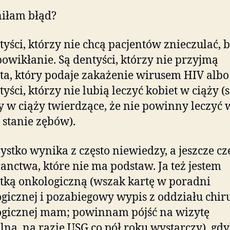
iłam błąd?
tyści, którzy nie chcą pacjentów znieczulać, 
powikłanie. Są dentyści, którzy nie przyjmą
ta, który podaje zakażenie wirusem HIV alb
tyści, którzy nie lubią leczyć kobiet w ciąży (s
y w ciąży twierdzące, że nie powinny leczyć 
stanie zębów).
ystko wynika z często niewiedzy, a jeszcze czę
anctwa, które nie ma podstaw. Ja też jestem
tką onkologiczną (wszak kartę w poradni
gicznej i pozabiegowy wypis z oddziału chiru
ogicznej mam; powinnam pójść na wizytę
lną, na razie USG co pół roku wystarczy), g