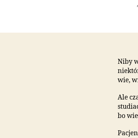
Niby w
niektó
wie, w
Ale cz
studia
bo wie
Pacjen