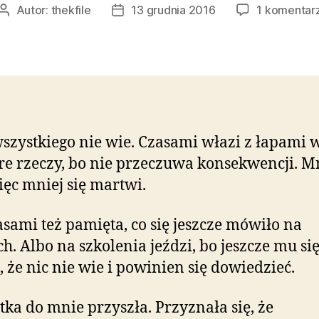
Autor:
thekfile
13 grudnia 2016
1 komentar
Autor
Data
wpisu
wpisu
szystkiego nie wie. Czasami włazi z łapami 
re rzeczy, bo nie przeczuwa konsekwencji. M
ięc mniej się martwi.
asami też pamięta, co się jeszcze mówiło na
ch. Albo na szkolenia jeździ, bo jeszcze mu się
, że nic nie wie i powinien się dowiedzieć.
tka do mnie przyszła. Przyznała się, że