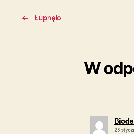
←
Łupnęło
W odpo
Biode
25 stycz