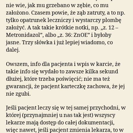
nie wie, jak mu grzebano w zębie, co mu
założono. Czasem powie, że ząb zatruty, a to np.
tylko opatrunek leczniczy i wystarczy plombę
założyć. A tak takie krótkie notki, np. „z. 12 –
Metronidazol”, albo „z. 36: ZnOE” i byłoby
jasne. Trzy słówka i już lepiej wiadomo, co
dalej.
Owszem, info dla pacjenta i wpis w karcie, że
takie info się wydało to zawsze kilka sekund
dłużej, które trzeba poświęcić; nie ma też
gwarancji, że pacjent karteczkę zachowa, że jej
nie zgubi.
Jeśli pacjent leczy się w tej samej przychodni, w
której (przynajmniej u nas tak jest) wszyscy
lekarze mają dostęp do całej dokumentacji,
więc nawet, jeśli pacjent zmienia lekarza, to w