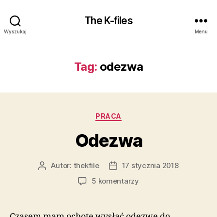
The K-files
Wyszukaj
Menu
Tag:
odezwa
Kategorie
PRACA
Odezwa
Autor:
thekfile
17 stycznia 2018
Autor
Data
wpisu
wpisu
do
5 komentarzy
Odezwa
Czasem mam ochotę wysłać odezwę do