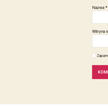
Nazwa
*
Witryna 
Zapami