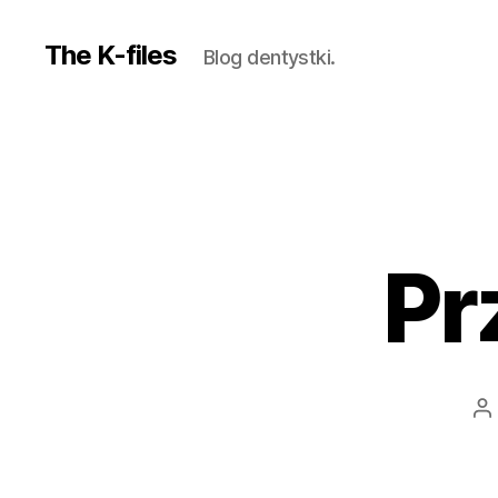
The K-files
Blog dentystki.
Pr
A
w