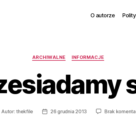
O autorze
Polit
Kategorie
ARCHIWALNE
INFORMACJE
zesiadamy s
Autor:
thekfile
26 grudnia 2013
Brak komenta
utor
Data
pisu
wpisu