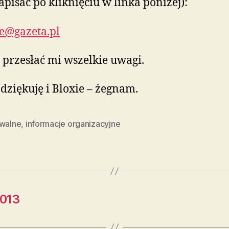
apisać po kliknięciu w linka poniżej):
le@gazeta.pl
 przesłać mi wszelkie uwagi.
 dziękuję i Bloxie – żegnam.
iwalne
,
informacje organizacyjne
2013