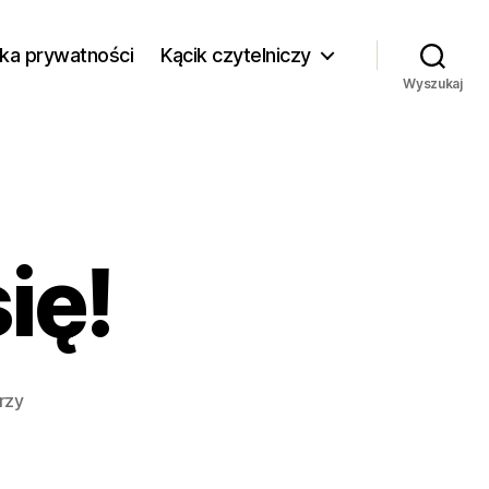
yka prywatności
Kącik czytelniczy
Wyszukaj
ię!
do
rzy
Przesiadamy
się!