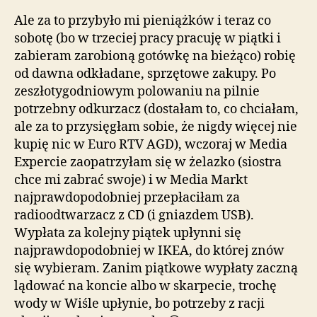
Ale za to przybyło mi pieniążków i teraz co
sobotę (bo w trzeciej pracy pracuję w piątki i
zabieram zarobioną gotówkę na bieżąco) robię
od dawna odkładane, sprzętowe zakupy. Po
zeszłotygodniowym polowaniu na pilnie
potrzebny odkurzacz (dostałam to, co chciałam,
ale za to przysięgłam sobie, że nigdy więcej nie
kupię nic w Euro RTV AGD), wczoraj w Media
Expercie zaopatrzyłam się w żelazko (siostra
chce mi zabrać swoje) i w Media Markt
najprawdopodobniej przepłaciłam za
radioodtwarzacz z CD (i gniazdem USB).
Wypłata za kolejny piątek upłynni się
najprawdopodobniej w IKEA, do której znów
się wybieram. Zanim piątkowe wypłaty zaczną
lądować na koncie albo w skarpecie, trochę
wody w Wiśle upłynie, bo potrzeby z racji