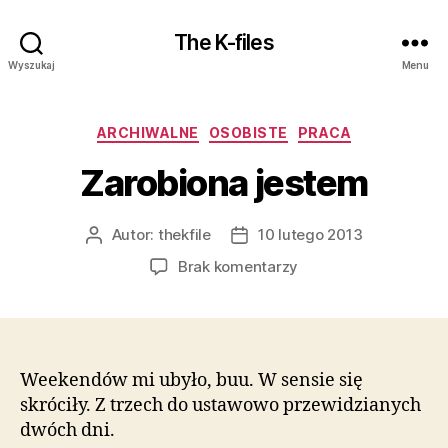
The K-files
Wyszukaj
Menu
Kategorie
ARCHIWALNE
OSOBISTE
PRACA
Zarobiona jestem
Autor:
thekfile
10 lutego 2013
Autor
Data
wpisu
wpisu
do
Brak komentarzy
Zarobiona
jestem
Weekendów mi ubyło, buu. W sensie się
skróciły. Z trzech do ustawowo przewidzianych
dwóch dni.