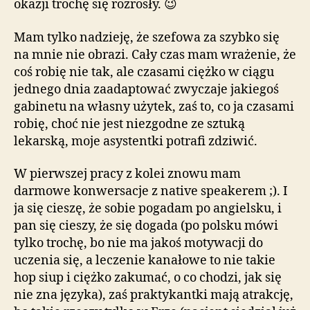
okazji trochę się rozrosły. 😉
Mam tylko nadzieję, że szefowa za szybko się
na mnie nie obrazi. Cały czas mam wrażenie, że
coś robię nie tak, ale czasami ciężko w ciągu
jednego dnia zaadaptować zwyczaje jakiegoś
gabinetu na własny użytek, zaś to, co ja czasami
robię, choć nie jest niezgodne ze sztuką
lekarską, moje asystentki potrafi zdziwić.
W pierwszej pracy z kolei znowu mam
darmowe konwersacje z native speakerem ;). I
ja się cieszę, że sobie pogadam po angielsku, i
pan się cieszy, że się dogada (po polsku mówi
tylko trochę, bo nie ma jakoś motywacji do
uczenia się, a leczenie kanałowe to nie takie
hop siup i ciężko zakumać, o co chodzi, jak się
nie zna języka), zaś praktykantki mają atrakcję,