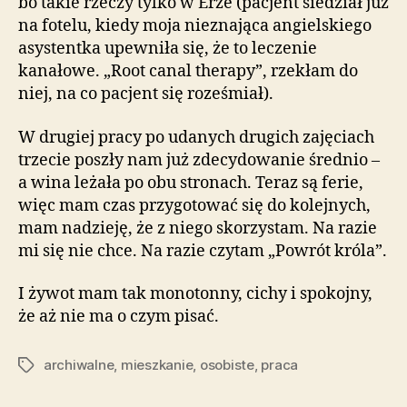
bo takie rzeczy tylko w Erze (pacjent siedział już
na fotelu, kiedy moja nieznająca angielskiego
asystentka upewniła się, że to leczenie
kanałowe. „Root canal therapy”, rzekłam do
niej, na co pacjent się roześmiał).
W drugiej pracy po udanych drugich zajęciach
trzecie poszły nam już zdecydowanie średnio –
a wina leżała po obu stronach. Teraz są ferie,
więc mam czas przygotować się do kolejnych,
mam nadzieję, że z niego skorzystam. Na razie
mi się nie chce. Na razie czytam „Powrót króla”.
I żywot mam tak monotonny, cichy i spokojny,
że aż nie ma o czym pisać.
archiwalne
,
mieszkanie
,
osobiste
,
praca
Tagi